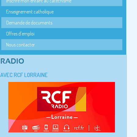
Inscrire mon enfant au catéchisme
Enseignement catholique
Demande de documents
Offres d'emploi
Nous contacter
RADIO
AVEC RCF LORRAINE