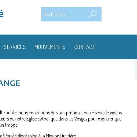
Rechercher
é
SERVICES
MOUVEMENTS
CONTACT
RANGE
te public, nous continuons de vous proposer notre série de vidéos
acteurs de notre Église catholique dans les Vosges pour montrer que
us frappe.
éléguée diocésaine à la Mission Ouvrière.