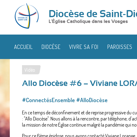
Diocèse de Saint-Di
L'Église Catholique dans les Vosges
ACCUEIL
DIOCÈSE
VIVRE SA FOI
PAROISSES
Vidéo
Vous
Allo Diocèse #6 – Viviane LO
êtes
ici
#ConnectésEnsemble #AlloDiocèse
En ce temps de déconfinement et de reprise progressive du cul
: "Allo Diocèse". Nous allons à la rencontre, par téléphone, d'
la mission de notre Église continue malgré la pandémie qui no
Pour ce 6ème épidose, nous avons contacté Viviane Lorange, d