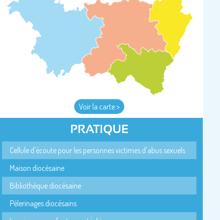
Voir la carte >
PRATIQUE
Cellule d'écoute pour les personnes victimes d'abus sexuels
Maison diocésaine
Bibliothèque diocésaine
Pèlerinages diocésains