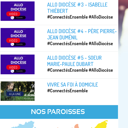
ALLO DIOCÈSE #3 - ISABELLE
THIÉBERT
VIDÉO
#ConnectésEnsemble #AlloDiocèse
ALLO DIOCÈSE #4 - PÈRE PIERRE-
JEAN DUMÉNIL
VIDÉO
#ConnectésEnsemble #AlloDiocèse
ALLO DIOCÈSE #5 - SOEUR
MARIE-PAULE DUBART
VIDÉO
#ConnectésEnsemble #AlloDiocèse
VIVRE SA FOI À DOMICILE
#ConnectésEnsemble
A LA UNE
NOS PAROISSES