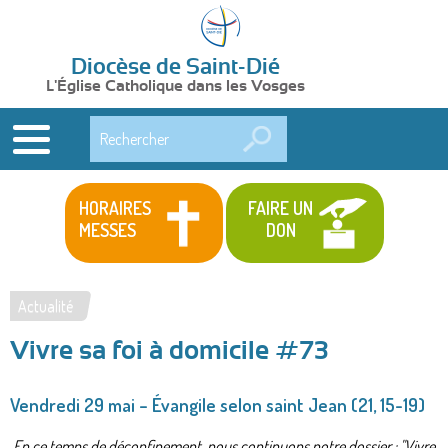
Diocèse de Saint-Dié
L'Église Catholique dans les Vosges
Rechercher
HORAIRES
FAIRE UN
MESSES
DON
Actualité
Vous
Vivre sa foi à domicile #73
êtes
ici
Vendredi 29 mai – Évangile selon saint Jean (21, 15-19)
En ce temps de déconfinement, nous continuons notre dossier : "Vivre