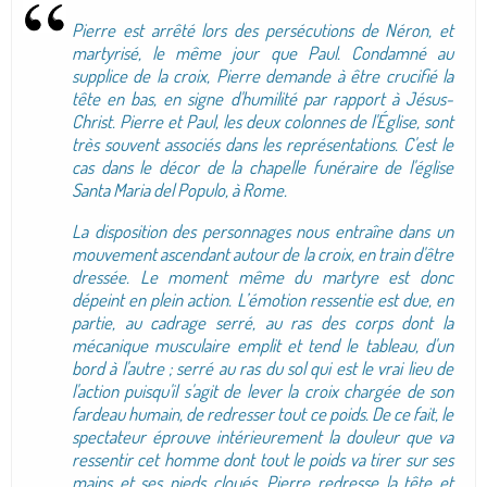
Pierre est arrêté lors des persécutions de Néron, et
martyrisé, le même jour que Paul. Condamné au
supplice de la croix, Pierre demande à être crucifié la
tête en bas, en signe d'humilité par rapport à Jésus-
Christ. Pierre et Paul, les deux colonnes de l'Église, sont
très souvent associés dans les représentations. C'est le
cas dans le décor de la chapelle funéraire de l'église
Santa Maria del Populo, à Rome.
La disposition des personnages nous entraîne dans un
mouvement ascendant autour de la croix, en train d'être
dressée. Le moment même du martyre est donc
dépeint en plein action. L’émotion ressentie est due, en
partie, au cadrage serré, au ras des corps dont la
mécanique musculaire emplit et tend le tableau, d'un
bord à l'autre ; serré au ras du sol qui est le vrai lieu de
l'action puisqu'il s'agit de lever la croix chargée de son
fardeau humain, de redresser tout ce poids. De ce fait, le
spectateur éprouve intérieurement la douleur que va
ressentir cet homme dont tout le poids va tirer sur ses
mains et ses pieds cloués. Pierre redresse la tête et