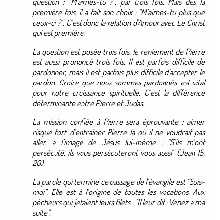
question : “M’aimes-tu ?”, par trois fois. Mais dès la
première fois, il a fait son choix : “M’aimes-tu plus que
ceux-ci ?”. C’est donc la relation d’Amour avec Le Christ
qui est première.
La question est posée trois fois, le reniement de Pierre
est aussi prononcé trois fois. Il est parfois difficile de
pardonner, mais il est parfois plus difficile d'accepter le
pardon. Croire que nous sommes pardonnés est vital
pour notre croissance spirituelle. C’est la différence
déterminante entre Pierre et Judas.
La mission confiée à Pierre sera éprouvante : aimer
risque fort d’entraîner Pierre là où il ne voudrait pas
aller, à l’image de Jésus lui-même : “S’ils m’ont
persécuté, ils vous persécuteront vous aussi” (Jean 15,
20).
La parole qui termine ce passage de l’évangile est “Suis-
moi”. Elle est à l’origine de toutes les vocations. Aux
pêcheurs qui jetaient leurs filets : “Il leur dit : Venez à ma
suite”.