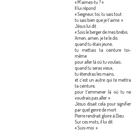
« M’aimes-tu ? »
Il lui répond :
« Seigneur, toi, tu sais tout :
tu sais bien que je t’aime. »
Jésus lui dit :
« Sois le berger de mes brebis.
Amen, amen, je te le dis :
quand tu étais jeune,
tu mettais ta ceinture toi-
même
pour aller là où tu voulais ;
quand tu seras vieux,
tu étendras les mains,
et c’est un autre qui te mettra
ta ceinture,
pour t’emmener là où tu ne
voudrais pas aller. »
Jésus disait cela pour signifier
par quel genre de mort
Pierre rendrait gloire à Dieu.
Sur ces mots, il lui dit :
« Suis-moi. »