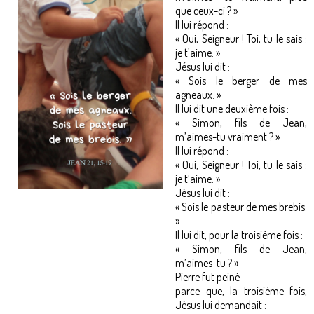
que ceux-ci ? »
Il lui répond :
« Oui, Seigneur ! Toi, tu le sais :
je t’aime. »
Jésus lui dit :
« Sois le berger de mes
agneaux. »
Il lui dit une deuxième fois :
« Simon, fils de Jean,
m’aimes-tu vraiment ? »
Il lui répond :
« Oui, Seigneur ! Toi, tu le sais :
je t’aime. »
Jésus lui dit :
« Sois le pasteur de mes brebis.
»
Il lui dit, pour la troisième fois :
« Simon, fils de Jean,
m’aimes-tu ? »
Pierre fut peiné
parce que, la troisième fois,
Jésus lui demandait :