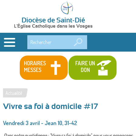
Diocèse de Saint-Dié
L'Église Catholique dans les Vosges
Rechercher
HORAIRES
FAIRE UN
MESSES
DON
Actualité
Vous
Vivre sa foi à domicile #17
êtes
ici
Vendredi 3 avril - Jean 10, 31-42
Dans notre quotidienne : "Vivre sa foi à domicile", nous vous proposons