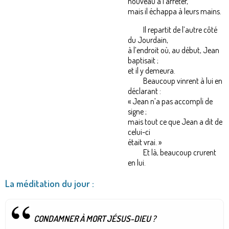
nouveau à l’arrêter,
mais il échappa à leurs mains.
Il repartit de l’autre côté
du Jourdain,
à l’endroit où, au début, Jean
baptisait ;
et il y demeura.
Beaucoup vinrent à lui en
déclarant :
« Jean n’a pas accompli de
signe ;
mais tout ce que Jean a dit de
celui-ci
était vrai. »
Et là, beaucoup crurent
en lui.
La méditation du jour :
CONDAMNER À MORT JÉSUS-DIEU ?