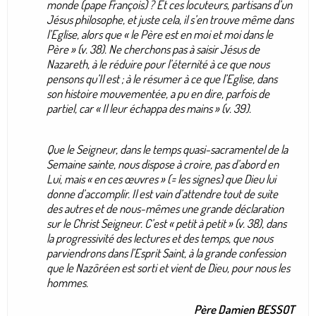
monde (pape François) ? Et ces locuteurs, partisans d’un
Jésus philosophe, et juste cela, il s’en trouve même dans
l’Eglise, alors que « le Père est en moi et moi dans le
Père » (v. 38). Ne cherchons pas à saisir Jésus de
Nazareth, à le réduire pour l’éternité à ce que nous
pensons qu’Il est ; à le résumer à ce que l’Eglise, dans
son histoire mouvementée, a pu en dire, parfois de
partiel, car « Il leur échappa des mains » (v. 39).
Que le Seigneur, dans le temps quasi-sacramentel de la
Semaine sainte, nous dispose à croire, pas d’abord en
Lui, mais « en ces œuvres » (= les signes) que Dieu lui
donne d’accomplir. Il est vain d’attendre tout de suite
des autres et de nous-mêmes une grande déclaration
sur le Christ Seigneur. C’est « petit à petit » (v. 38), dans
la progressivité des lectures et des temps, que nous
parviendrons dans l’Esprit Saint, à la grande confession
que le Nazôréen est sorti et vient de Dieu, pour nous les
hommes.
Père Damien BESSOT