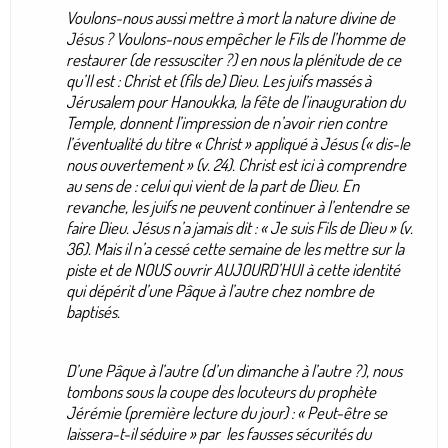
Voulons-nous aussi mettre à mort la nature divine de
Jésus ? Voulons-nous empêcher le Fils de l’homme de
restaurer (de ressusciter ?) en nous la plénitude de ce
qu’Il est : Christ et (fils de) Dieu. Les juifs massés à
Jérusalem pour Hanoukka, la fête de l’inauguration du
Temple, donnent l’impression de n’avoir rien contre
l’éventualité du titre « Christ » appliqué à Jésus (« dis-le
nous ouvertement » (v. 24). Christ est ici à comprendre
au sens de : celui qui vient de la part de Dieu. En
revanche, les juifs ne peuvent continuer à l’entendre se
faire Dieu. Jésus n’a jamais dit : « Je suis Fils de Dieu » (v.
36). Mais il n’a cessé cette semaine de les mettre sur la
piste et de NOUS ouvrir AUJOURD’HUI à cette identité
qui dépérit d’une Pâque à l’autre chez nombre de
baptisés.
D’une Pâque à l’autre (d’un dimanche à l’autre ?), nous
tombons sous la coupe des locuteurs du prophète
Jérémie (première lecture du jour) : « Peut-être se
laissera-t-il séduire » par les fausses sécurités du