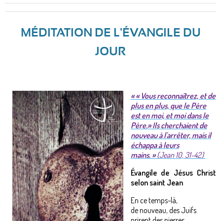
MÉDITATION DE L'ÉVANGILE DU
JOUR
«
«
Vous reconnaîtrez, et de
plus en plus, que le Père
est en moi, et moi dans le
Père.
» Ils cherchaient de
nouveau à l'arrêter, mais il
échappa à leurs
mains.
»
(Jean 10, 31-42)
Évangile de Jésus Christ
selon saint Jean
En ce temps-là,
de nouveau, des Juifs
prirent des pierres