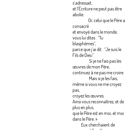
s’adressait,
et l’Écriture ne peut pas être
abolie.
Or, celui que le Père a
consacré
et envoyé dans le monde,
vous lui dites : “Tu
blasphèmes”,
parce que j’ai dit : “Je suis le
Fils de Dieu”.
Si je ne fais pas les
œuvres de mon Père,
continuez à ne pas me croire.
Mais si je les fais,
même si vous ne me croyez
pas,
croyez les œuvres.
Ainsi vous reconnaîtrez, et de
plus en plus,
que le Père est en moi, et moi
dans le Père. »
Eux cherchaient de