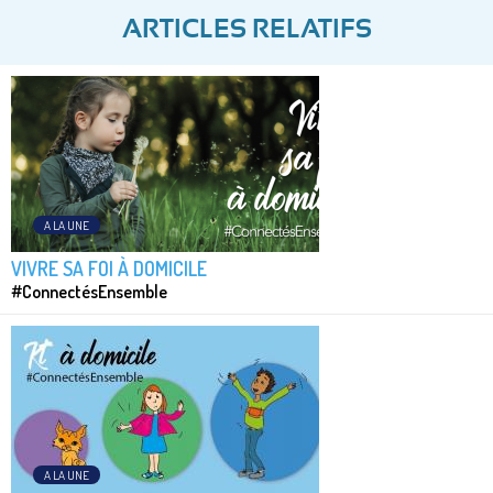
ARTICLES RELATIFS
A LA UNE
VIVRE SA FOI À DOMICILE
#ConnectésEnsemble
A LA UNE