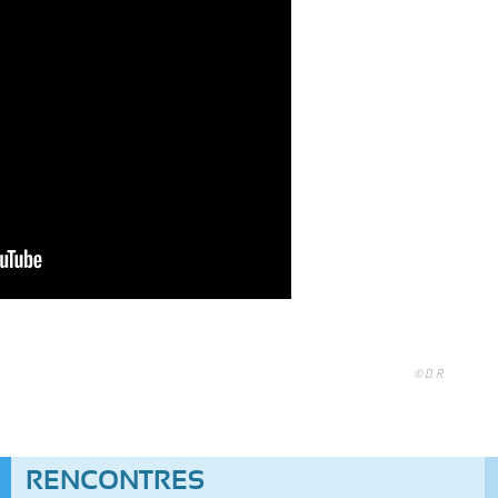
© D. R.
RENCONTRES