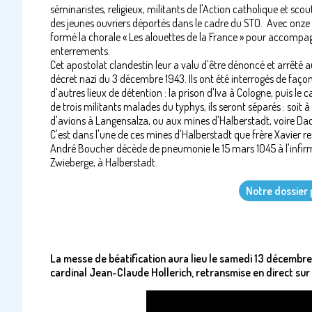
séminaristes, religieux, militants de l'Action catholique et sc
des jeunes ouvriers déportés dans le cadre du STO. Avec onze a
formé la chorale « Les alouettes de la France » pour accompagn
enterrements.
​Cet apostolat clandestin leur a valu d'être dénoncé et arrêté a
décret nazi du 3 décembre 1943. Ils ont été interrogés de façon
d'autres lieux de détention : la prison d'Iva à Cologne, puis l
de trois militants malades du typhys, ils seront séparés : soi
d'avions à Langensalza, ou aux mines d'Halberstadt, voire Da
C'est dans l'une de ces mines d'Halberstadt que frère Xavier r
André Boucher décède de pneumonie le 15 mars 1045 à l'inf
Zwieberge, à Halberstadt.
Notre dossier 
La messe de béatification aura lieu le samedi 13 décembr
cardinal Jean-Claude Hollerich, retransmise en direct sur