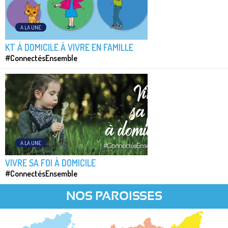
A LA UNE
KT À DOMICILE À VIVRE EN FAMILLE
#ConnectésEnsemble
A LA UNE
VIVRE SA FOI À DOMICILE
#ConnectésEnsemble
NOS PAROISSES