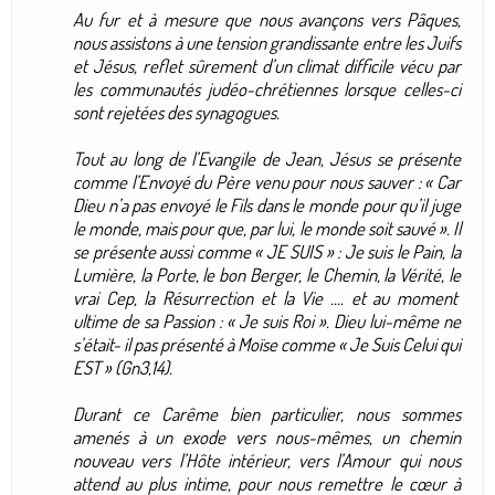
Au fur et à mesure que nous avançons vers Pâques,
nous assistons à une tension grandissante entre les Juifs
et Jésus, reflet sûrement d’un climat difficile vécu par
les communautés judéo-chrétiennes lorsque celles-ci
sont rejetées des synagogues.
Tout au long de l’Evangile de Jean, Jésus se présente
comme l’Envoyé du Père venu pour nous sauver : « Car
Dieu n’a pas envoyé le Fils dans le monde pour qu’il juge
le monde, mais pour que, par lui, le monde soit sauvé ». Il
se présente aussi comme « JE SUIS » : Je suis le Pain, la
Lumière, la Porte, le bon Berger, le Chemin, la Vérité, le
vrai Cep, la Résurrection et la Vie …. et au moment
ultime de sa Passion : « Je suis Roi ». Dieu lui-même ne
s’était- il pas présenté à Moïse comme « Je Suis Celui qui
EST » (Gn3,14).
Durant ce Carême bien particulier, nous sommes
amenés à un exode vers nous-mêmes, un chemin
nouveau vers l’Hôte intérieur, vers l’Amour qui nous
attend au plus intime, pour nous remettre le cœur à