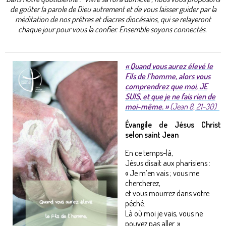
de goûter la parole de Dieu autrement et de vous laisser guider par la
méditation de nos prêtres et diacres diocésains, qui se relayeront
chaque jour pour vous la confier. Ensemble soyons connectés.
«
Quand vous aurez élevé le
Fils de l’homme, alors vous
comprendrez que moi, JE
SUIS, et que je ne fais rien de
moi-même
.
»
(Jean 8, 21-30)
Évangile de Jésus Christ
selon saint Jean
En ce temps-là,
Jésus disait aux pharisiens :
« Je m’en vais ; vous me
chercherez,
et vous mourrez dans votre
péché.
Là où moi je vais, vous ne
pouvez pas aller. »