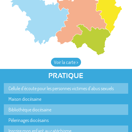
Voir la carte >
PRATIQUE
Cellule d'écoute pour les personnes victimes d'abus sexuels
Maison diocésaine
Bibliothèque diocésaine
Pèlerinages diocésains
Inscrire mon enfant au catéchisme