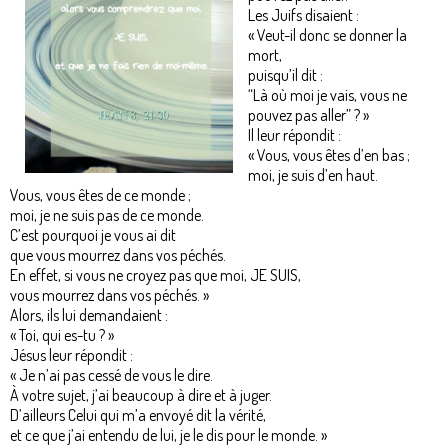
Les Juifs disaient :
« Veut-il donc se donner la
mort,
puisqu’il dit :
“Là où moi je vais, vous ne
pouvez pas aller” ? »
Il leur répondit :
« Vous, vous êtes d’en bas ;
moi, je suis d’en haut.
Vous, vous êtes de ce monde ;
moi, je ne suis pas de ce monde.
C’est pourquoi je vous ai dit
que vous mourrez dans vos péchés.
En effet, si vous ne croyez pas que moi, JE SUIS,
vous mourrez dans vos péchés. »
Alors, ils lui demandaient :
« Toi, qui es-tu ? »
Jésus leur répondit :
« Je n’ai pas cessé de vous le dire.
À votre sujet, j’ai beaucoup à dire et à juger.
D’ailleurs Celui qui m’a envoyé dit la vérité,
et ce que j’ai entendu de lui, je le dis pour le monde. »