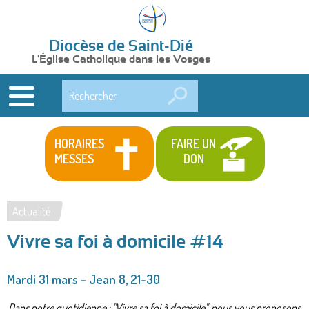
Diocèse de Saint-Dié
L'Église Catholique dans les Vosges
Rechercher
HORAIRES
FAIRE UN
MESSES
DON
Actualité
Vous
Vivre sa foi à domicile #14
êtes
ici
Mardi 31 mars - Jean 8, 21-30
Dans notre quotidienne : "Vivre sa foi à domicile", nous vous proposons