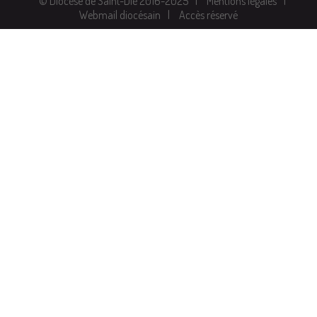
© Diocèse de Saint-Dié 2016-2025
Mentions légales
Webmail diocésain
Accès réservé