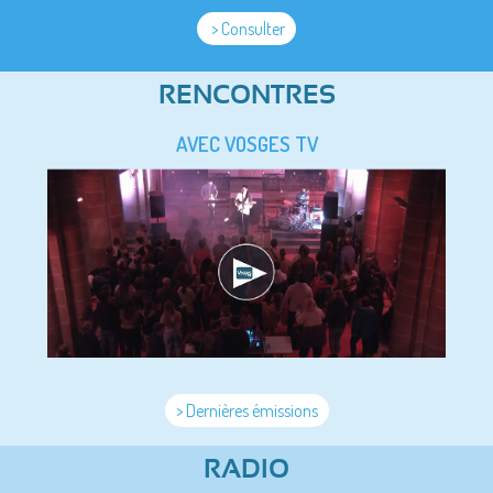
> Consulter
RENCONTRES
AVEC VOSGES TV
> Dernières émissions
RADIO