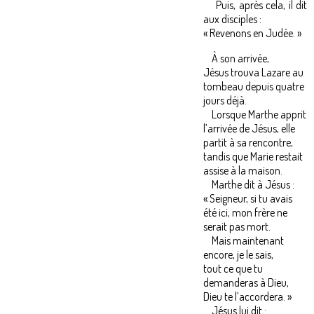
Puis, après cela, il dit
aux disciples :
« Revenons en Judée. »
À son arrivée,
Jésus trouva Lazare au
tombeau depuis quatre
jours déjà.
Lorsque Marthe apprit
l’arrivée de Jésus, elle
partit à sa rencontre,
tandis que Marie restait
assise à la maison.
Marthe dit à Jésus :
« Seigneur, si tu avais
été ici, mon frère ne
serait pas mort.
Mais maintenant
encore, je le sais,
tout ce que tu
demanderas à Dieu,
Dieu te l’accordera. »
Jésus lui dit :