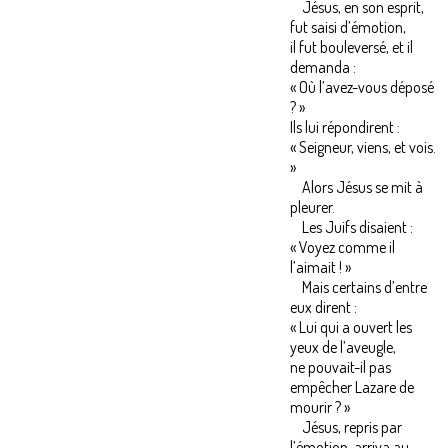
Jésus, en son esprit,
fut saisi d’émotion,
il fut bouleversé, et il
demanda :
« Où l’avez-vous déposé
? »
Ils lui répondirent :
« Seigneur, viens, et vois.
»
Alors Jésus se mit à
pleurer.
Les Juifs disaient :
« Voyez comme il
l’aimait ! »
Mais certains d’entre
eux dirent :
« Lui qui a ouvert les
yeux de l’aveugle,
ne pouvait-il pas
empêcher Lazare de
mourir ? »
Jésus, repris par
l’émotion, arriva au