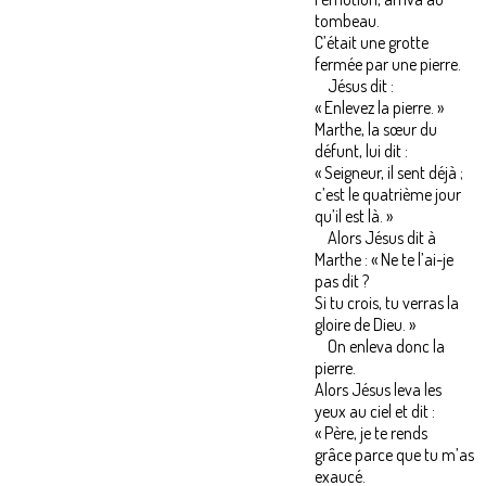
tombeau.
C’était une grotte
fermée par une pierre.
Jésus dit :
« Enlevez la pierre. »
Marthe, la sœur du
défunt, lui dit :
« Seigneur, il sent déjà ;
c’est le quatrième jour
qu’il est là. »
Alors Jésus dit à
Marthe : « Ne te l’ai-je
pas dit ?
Si tu crois, tu verras la
gloire de Dieu. »
On enleva donc la
pierre.
Alors Jésus leva les
yeux au ciel et dit :
« Père, je te rends
grâce parce que tu m’as
exaucé.