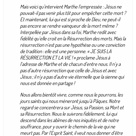
Mais voici qu’intervient Marthe l’empressée : Jésus ne
pouvait-il pas venir plus tôt pour empêcher cette mort ?
Et maintenant, lui qui est si proche de Dieu, ne peut-il
pas encore se rendre vainqueur de la mort même ?
Interpellée par Jésus dans sa foi, Marthe redit avec
fidélité qu’elle croit en la Résurrection des morts. Mais la
résurrection n’est pas une hypothèse ou une conviction
de tradition : elle est une personne. « JE SUIS LA
RÉSURRECTION ET LA VIE ! » proclame Jésus à
l’adresse de Marthe et de chacun d’entre nous. Il n’y a
pas d’autre résurrection que celle de Jésus et avec
Jésus ; il n’y a pas d’autre vie éternelle que la sienne qui
nous est donnée en partage !
Nous allons bientôt vivre, comme nous le pourrons, les
jours saints qui nous mèneront jusqu’à Pâques. Notre
regard se concentrera sur Jésus, sa Passion, sa Mort et
sa Résurrection. Nous le suivrons fidèlement, lui qui
descend dans les abîmes de nos iniquités et de notre
souffrance, pour y ouvrir le chemin de la vie qui ne
meurt pas. Par l’Esprit Saint, il veut nous donner d’être