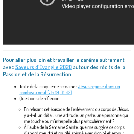
Pour aller plus loin et travailler le carême autrement
avec
Saveurs d'Évangile 2020
autour des récits de la
Passion et de la Résurrection :
Texte de la cinquième semaine :
Jésus repose dans un
tombeau neuf
(Jn 19, 31-42)
Questions de réflexion :
En relisant cet épisode de l'enlèvement du corps de Jésus,
y a-t-il un détail, une attitude, un geste, une personne qui
me touche ou m'interpelle plus particulièrement ?
À l'aube de la Semaine Sainte, que me suggère ce corps,
d'abord meurtri et mutilé, soigné avec dignité et amour,