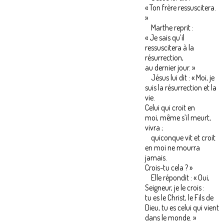
« Ton frère ressuscitera.
»
Marthe reprit :
« Je sais qu’il
ressuscitera à la
résurrection,
au dernier jour. »
Jésus lui dit : « Moi, je
suis la résurrection et la
vie.
Celui qui croit en
moi, même s’il meurt,
vivra ;
quiconque vit et croit
en moi ne mourra
jamais.
Crois-tu cela ? »
Elle répondit : « Oui,
Seigneur, je le crois :
tu es le Christ, le Fils de
Dieu, tu es celui qui vient
dans le monde. »