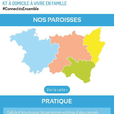
KT À DOMICILE À VIVRE EN FAMILLE
#ConnectésEnsemble
NOS PAROISSES
Voir la carte >
PRATIQUE
Cellule d'écoute pour les personnes victimes d'abus sexuels