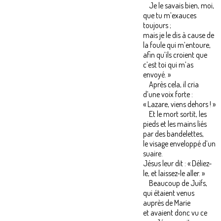
Je le savais bien, moi,
que tu m’exauces
toujours ;
mais je le dis à cause de
la foule qui m’entoure,
afin qu’ils croient que
c’est toi qui m’as
envoyé. »
Après cela, il cria
d’une voix forte :
« Lazare, viens dehors ! »
Et le mort sortit, les
pieds et les mains liés
par des bandelettes,
le visage enveloppé d’un
suaire.
Jésus leur dit : « Déliez-
le, et laissez-le aller. »
Beaucoup de Juifs,
qui étaient venus
auprès de Marie
et avaient donc vu ce