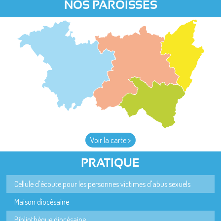
NOS PAROISSES
Voir la carte >
PRATIQUE
Cellule d'écoute pour les personnes victimes d'abus sexuels
Maison diocésaine
Bibliothèque diocésaine