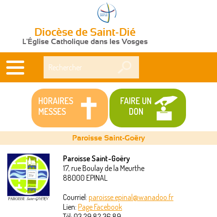
Diocèse de Saint-Dié
L'Église Catholique dans les Vosges
Rechercher
HORAIRES
FAIRE UN
MESSES
DON
Paroisse Saint-Goëry
Paroisse Saint-Goëry
17, rue Boulay de la Meurthe
Vous
88000
EPINAL
êtes
Courriel:
paroisse.epinal@wanadoo.fr
Lien:
Page Facebook
ici
Tél:
03 29 82 36 89