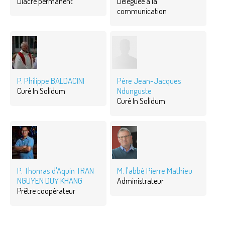
Diacre permanent
Déléguée à la
communication
P. Philippe BALDACINI
Père Jean-Jacques
Ndunguste
Curé In Solidum
Curé In Solidum
P. Thomas d'Aquin TRAN
M. l'abbé Pierre Mathieu
NGUYEN DUY KHANG
Administrateur
Prêtre coopérateur