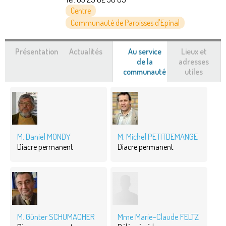
Centre
Communauté de Paroisses d'Epinal
Présentation
Actualités
Au service
Lieux et
de la
adresses
communauté
(onglet
utiles
actif)
M. Daniel MONDY
M. Michel PETITDEMANGE
Diacre permanent
Diacre permanent
M. Günter SCHUMACHER
Mme Marie-Claude FELTZ