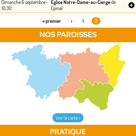
Dimanche 6 septembre -
Église Notre-Dame-au-Cierge
de
+
10:30
Epinal
« premier
‹
1
2
PAGES
NOS PAROISSES
Voir la carte >
PRATIQUE