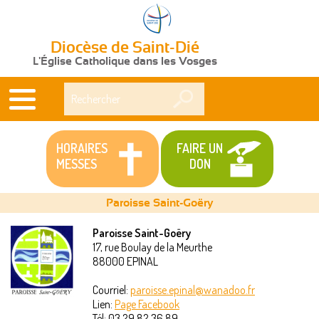
Diocèse de Saint-Dié
L'Église Catholique dans les Vosges
Rechercher
HORAIRES
FAIRE UN
MESSES
DON
Paroisse Saint-Goëry
Paroisse Saint-Goëry
17, rue Boulay de la Meurthe
Vous
88000
EPINAL
êtes
Courriel:
paroisse.epinal@wanadoo.fr
Lien:
Page Facebook
ici
Tél:
03 29 82 36 89