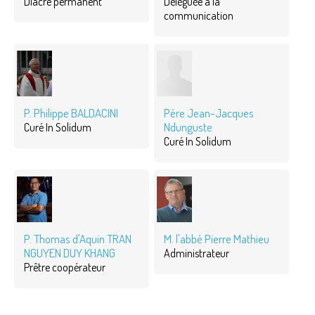
Diacre permanent
Déléguée à la
communication
P. Philippe BALDACINI
Père Jean-Jacques
Ndunguste
Curé In Solidum
Curé In Solidum
P. Thomas d'Aquin TRAN
M. l'abbé Pierre Mathieu
NGUYEN DUY KHANG
Administrateur
Prêtre coopérateur