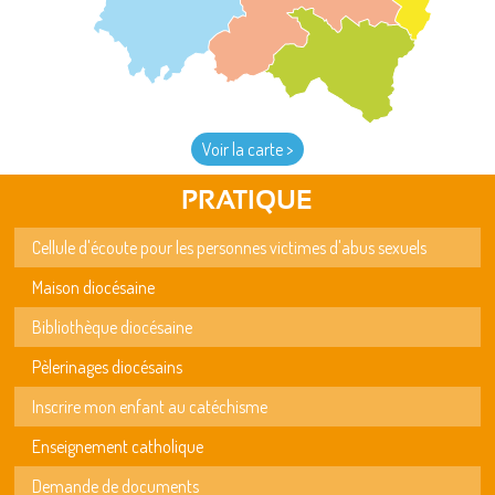
Voir la carte >
PRATIQUE
Cellule d'écoute pour les personnes victimes d'abus sexuels
Maison diocésaine
Bibliothèque diocésaine
Pèlerinages diocésains
Inscrire mon enfant au catéchisme
Enseignement catholique
Demande de documents