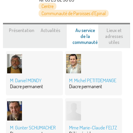
Centre
Communauté de Paroisses d'Epinal
Présentation
Actualités
Au service
Lieux et
de la
adresses
communauté
(onglet
utiles
actif)
M. Daniel MONDY
M. Michel PETITDEMANGE
Diacre permanent
Diacre permanent
M. Günter SCHUMACHER
Mme Marie-Claude FELTZ