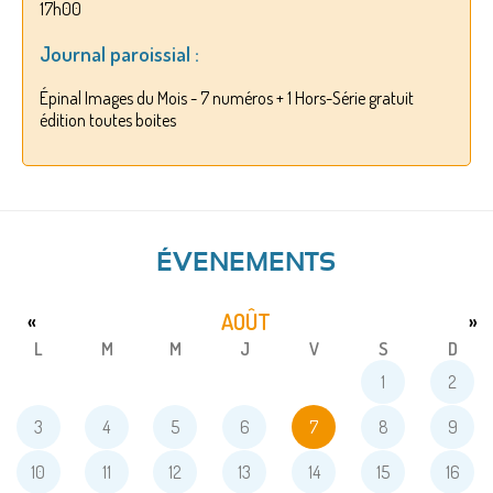
17h00
Journal paroissial :
Épinal Images du Mois - 7 numéros + 1 Hors-Série gratuit
édition toutes boites
ÉVENEMENTS
AOÛT
«
»
L
M
M
J
V
S
D
1
2
3
4
5
6
7
8
9
10
11
12
13
14
15
16