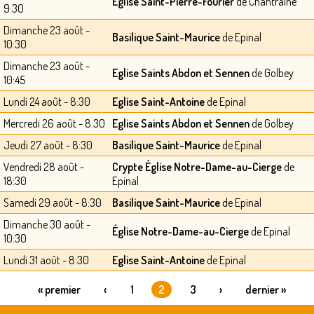
Eglise Saint-Pierre-Fourier
de Chantraine
9:30
Dimanche 23 août -
Basilique Saint-Maurice
de Epinal
10:30
Dimanche 23 août -
Eglise Saints Abdon et Sennen
de Golbey
10:45
Lundi 24 août - 8:30
Eglise Saint-Antoine
de Epinal
Mercredi 26 août - 8:30
Eglise Saints Abdon et Sennen
de Golbey
Jeudi 27 août - 8:30
Basilique Saint-Maurice
de Epinal
Vendredi 28 août -
Crypte Église Notre-Dame-au-Cierge
de
18:30
Epinal
Samedi 29 août - 8:30
Basilique Saint-Maurice
de Epinal
Dimanche 30 août -
Église Notre-Dame-au-Cierge
de Epinal
10:30
Lundi 31 août - 8:30
Eglise Saint-Antoine
de Epinal
« premier
‹
1
2
3
›
dernier »
PAGES