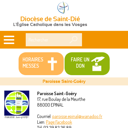
Diocèse de Saint-Dié
L'Église Catholique dans les Vosges
Rechercher
HORAIRES
FAIRE UN
MESSES
DON
Paroisse Saint-Goëry
Paroisse Saint-Goëry
17, rue Boulay de la Meurthe
Vous
88000
EPINAL
êtes
Courriel:
paroisse.epinal@wanadoo.fr
Lien:
Page Facebook
ici
Tél:
03 29 82 36 89