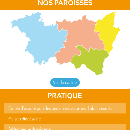
NOS PAROISSES
Voir la carte >
PRATIQUE
Cellule d'écoute pour les personnes victimes d'abus sexuels
Maison diocésaine
Bibliothèque diocésaine