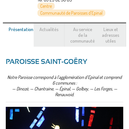
Centre
Communauté de Paroisses d'Epinal
Présentation
(onglet
Actualités
Au service
Lieux et
actif)
de la
adresses
communauté
utiles
PAROISSE SAINT-GOËRY
Notre Paroisse correspond à l’agglomération d’Epinal et comprend
6 communes :
— Dinozé, — Chantraine, — Épinal, — Golbey, — Les Forges, —
Renauvoid.