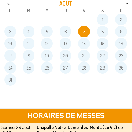
AOÛT
«
»
L
M
M
J
V
S
D
1
2
3
4
5
6
7
8
9
10
11
12
13
14
15
16
17
18
19
20
21
22
23
24
25
26
27
28
29
30
31
HORAIRES DE MESSES
Samedi 29 août -
Chapelle Notre-Dame-des-Monts (Le Vic)
de