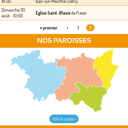
18:00
Ban-sur-Meurthe-Clefcy
Dimanche 30
Eglise Saint-Blaise
de Fraize
août - 10:00
« premier
‹
1
2
PAGES
NOS PAROISSES
Voir la carte >