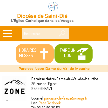
Diocèse de Saint-Dié
L'Église Catholique dans les Vosges
Rechercher
HORAIRES
FAIRE UN
MESSES
DON
Paroisse Notre-Dame-du-Val-de-Meurthe
Paroisse Notre-Dame-du-Val-de-Meurthe
20, rue de l'Eglise
Vous
88230
FRAIZE
êtes
Courriel:
paroisse-de-fraize@orange.fr
Lien:
Page Facebook
ici
Tél:
03 29 50 30 50