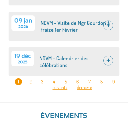
09 jan
NDVM - Visite de Mgr Gourdon à
2026
Fraize 1er février
19 déc
NDVM - Calendrier des
2025
célébrations
1
2
3
4
5
6
7
8
9
…
suivant ›
dernier »
PAGES
ÉVENEMENTS