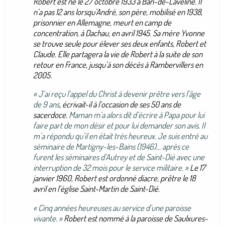
Robert est né le 27 octobre 1933 à Ban-de-Laveline. Il
n’a pas 12 ans lorsqu’André, son père, mobilisé en 1938,
prisonnier en Allemagne, meurt en camp de
concentration, à Dachau, en avril 1945. Sa mère Yvonne
se trouve seule pour élever ses deux enfants, Robert et
Claude. Elle partagera la vie de Robert à la suite de son
retour en France, jusqu’à son décès à Rambervillers en
2005.
« J’ai reçu l’appel du Christ à devenir prêtre vers l’âge
de 9 ans
, écrivait-il à l’occasion de ses 50 ans de
sacerdoce.
Maman m’a alors dit d’écrire à Papa pour lui
faire part de mon désir et pour lui demander son avis. Il
m’a répondu qu’il en était très heureux. Je suis entré au
séminaire de Martigny-les-Bains (1946)… après ce
furent les séminaires d’Autrey et de Saint-Dié avec une
interruption de 32 mois pour le service militaire. »
Le 17
janvier 1960, Robert est ordonné diacre, prêtre le 18
avril en l’église Saint-Martin de Saint-Dié.
« Cinq années heureuses au service d’une paroisse
vivante. »
Robert est nommé à la paroisse de Saulxures-