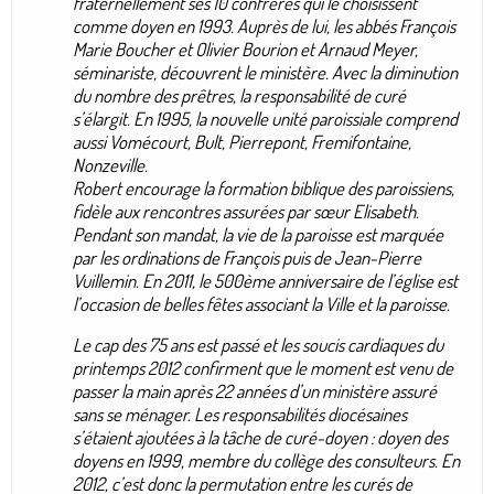
fraternellement ses 10 confrères qui le choisissent
comme doyen en 1993. Auprès de lui, les abbés François
Marie Boucher et Olivier Bourion et Arnaud Meyer,
séminariste, découvrent le ministère. Avec la diminution
du nombre des prêtres, la responsabilité de curé
s’élargit. En 1995, la nouvelle unité paroissiale comprend
aussi Vomécourt, Bult, Pierrepont, Fremifontaine,
Nonzeville.
Robert encourage la formation biblique des paroissiens,
fidèle aux rencontres assurées par sœur Elisabeth.
Pendant son mandat, la vie de la paroisse est marquée
par les ordinations de François puis de Jean-Pierre
Vuillemin. En 2011, le 500ème anniversaire de l’église est
l’occasion de belles fêtes associant la Ville et la paroisse.
Le cap des 75 ans est passé et les soucis cardiaques du
printemps 2012 confirment que le moment est venu de
passer la main après 22 années d’un ministère assuré
sans se ménager. Les responsabilités diocésaines
s’étaient ajoutées à la tâche de curé-doyen : doyen des
doyens en 1999, membre du collège des consulteurs. En
2012, c’est donc la permutation entre les curés de