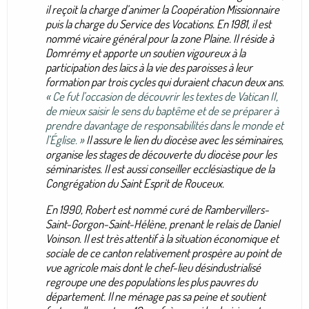
il reçoit la charge d’animer la Coopération Missionnaire
puis la charge du Service des Vocations. En 1981, il est
nommé vicaire général pour la zone Plaine. Il réside à
Domrémy et apporte un soutien vigoureux à la
participation des laïcs à la vie des paroisses à leur
formation par trois cycles qui duraient chacun deux ans.
« Ce fut l’occasion de découvrir les textes de Vatican II,
de mieux saisir le sens du baptême et de se préparer à
prendre davantage de responsabilités dans le monde et
l’Église. »
Il assure le lien du diocèse avec les séminaires,
organise les stages de découverte du diocèse pour les
séminaristes. Il est aussi conseiller ecclésiastique de la
Congrégation du Saint Esprit de Rouceux.
En 1990, Robert est nommé curé de Rambervillers-
Saint-Gorgon-Saint-Hélène, prenant le relais de Daniel
Voinson. Il est très attentif à la situation économique et
sociale de ce canton relativement prospère au point de
vue agricole mais dont le chef-lieu désindustrialisé
regroupe une des populations les plus pauvres du
département. Il ne ménage pas sa peine et soutient