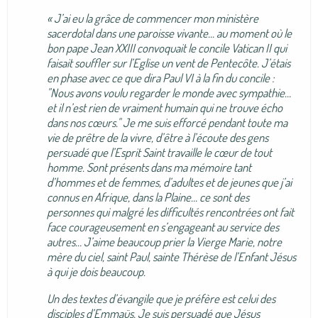
« J’ai eu la grâce de commencer mon ministère
sacerdotal dans une paroisse vivante… au moment où le
bon pape Jean XXIII convoquait le concile Vatican II qui
faisait souffler sur l’Eglise un vent de Pentecôte. J’étais
en phase avec ce que dira Paul VI à la fin du concile :
"Nous avons voulu regarder le monde avec sympathie…
et il n’est rien de vraiment humain qui ne trouve écho
dans nos cœurs." Je me suis efforcé pendant toute ma
vie de prêtre de la vivre, d’être à l’écoute des gens
persuadé que l’Esprit Saint travaille le cœur de tout
homme. Sont présents dans ma mémoire tant
d’hommes et de femmes, d’adultes et de jeunes que j’ai
connus en Afrique, dans la Plaine… ce sont des
personnes qui malgré les difficultés rencontrées ont fait
face courageusement en s’engageant au service des
autres… J’aime beaucoup prier la Vierge Marie, notre
mère du ciel, saint Paul, sainte Thérèse de l’Enfant Jésus
à qui je dois beaucoup.
Un des textes d’évangile que je préfère est celui des
disciples d’Emmaüs. Je suis persuadé que Jésus