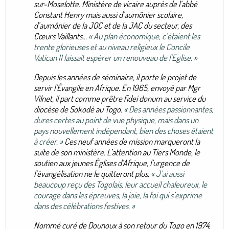
sur-Moselotte. Ministère de vicaire auprès de l’abbé
Constant Henry mais aussi d’aumônier scolaire,
d’aumônier de la JOC et de la JAC du secteur, des
Cœurs Vaillants…
« Au plan économique, c’étaient les
trente glorieuses et au niveau religieux le Concile
Vatican II laissait espérer un renouveau de l’Eglise. »
Depuis les années de séminaire, il porte le projet de
servir l’Évangile en Afrique. En 1965, envoyé par Mgr
Vilnet, il part comme prêtre
fidei donum
au service du
diocèse de Sokodé au Togo.
« Des années passionnantes,
dures certes au point de vue physique, mais dans un
pays nouvellement indépendant, bien des choses étaient
à créer. »
Ces neuf années de mission marqueront la
suite de son ministère. L’attention au Tiers Monde, le
soutien aux jeunes Églises d’Afrique, l’urgence de
l’évangélisation ne le quitteront plus.
« J’ai aussi
beaucoup reçu des Togolais, leur accueil chaleureux, le
courage dans les épreuves, la joie, la foi qui s’exprime
dans des célébrations festives. »
Nommé curé de Dounoux à son retour du Togo en 1974,