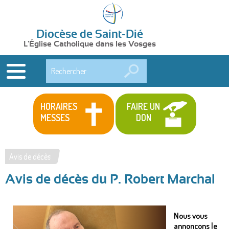
Diocèse de Saint-Dié
L'Église Catholique dans les Vosges
Rechercher
HORAIRES
FAIRE UN
MESSES
DON
Avis de décès
Vous
Avis de décès du P. Robert Marchal
êtes
ici
Nous vous
annonçons le