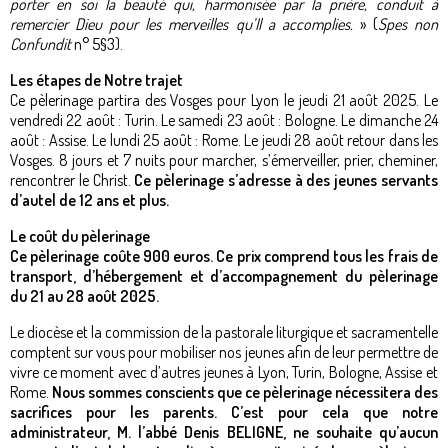
porter en soi la beauté qui, harmonisée par la prière, conduit à
remercier Dieu pour les merveilles qu’Il a accomplies.
» (
Spes non
Confundit
n° 5§3).
Les étapes de Notre trajet
Ce pèlerinage partira des Vosges pour Lyon le jeudi 21 août 2025. Le
vendredi 22 août : Turin. Le samedi 23 août : Bologne. Le dimanche 24
août : Assise. Le lundi 25 août : Rome. Le jeudi 28 août retour dans les
Vosges. 8 jours et 7 nuits pour marcher, s’émerveiller, prier, cheminer,
rencontrer le Christ.
Ce pèlerinage s’adresse à des jeunes servants
d’autel de 12 ans et plus.
Le coût du pèlerinage
Ce pèlerinage coûte 900 euros. Ce prix comprend tous les frais de
transport, d’hébergement et d’accompagnement du pèlerinage
du 21 au 28 août 2025.
Le diocèse et la commission de la pastorale liturgique et sacramentelle
comptent sur vous pour mobiliser nos jeunes afin de leur permettre de
vivre ce moment avec d’autres jeunes à Lyon, Turin, Bologne, Assise et
Rome.
Nous sommes conscients que ce pèlerinage nécessitera des
sacrifices pour les parents. C’est pour cela que notre
administrateur, M. l’abbé Denis BELIGNE, ne souhaite qu’aucun