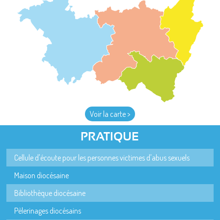
Voir la carte >
PRATIQUE
Cellule d'écoute pour les personnes victimes d'abus sexuels
Maison diocésaine
Bibliothèque diocésaine
Pèlerinages diocésains