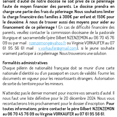
servant d’autel de notre diocèse ne soit privé de ce pèlerinage
faute de moyen financier des parents. Le diocèse prendra en
charge une partie des frais du pèlerinage. Nous souhaitons limiter
la charge financière des familles à 300€ par enfant et 150€ pour
le deuxième. À nous de trouver aussi des moyens pour aider au
financement de ce pèlerinage !
En cas de difficulté financière des
parents, veuillez contacter la commission diocésaine de la pastorale
liturgique et sacramentelle (père Gilbert NZENZEMON au 06 70 45 76
09 ou par mail :
nzenzemong@yahoo.fr
ou Virginie VORKAUFER au 07
61 95 56 61 mail :
v.vorkaufer@gmail.com
), si le jeune souhaite
vraiment participer à ce pèlerinage. Nous trouverons une solution.
Formalités administratives
Chaque pèlerin de nationalité française doit se munir d’une carte
nationale d’identité ou d’un passeport en cours de validité. Fournir les
documents en vigueur pour les ressortissants étrangers. Autorisation
de sortie du territoire pour les mineurs.
N’attendez pas le dernier moment pour inscrire vos servants d’autel. Il
nous faut une liste définitive pour le 20 décembre 2024. Nous vous
recontacterons très prochainement pour le dossier d’inscription.
Pour
toutes informations, prière contacter le père Gilbert NZENZEMON
au 06 70 45 76 09 ou Virginie V0RKAUFER au 07 61 95 56 61.