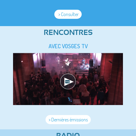
> Consulter
RENCONTRES
AVEC VOSGES TV
> Dernières émissions
RADIO