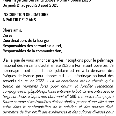
Pèlerinage des Servants d’Autel Rome – Jubilé 2025
Du jeudi 21 au jeudi 28 août 2025
INSCRIPTION OBLIGATOIRE
A PARTIR DE 12 ANS
Chers amis,
Curés,
Coordinateurs de la liturgie,
Responsables des servants d’autel,
Responsables de la communication,
J’ai la joie de vous annoncer que les inscriptions pour le pèlerinage
national des servants d’autel en été 2025 à Rome sont ouvertes. Ce
pèlerinage inscrit dans l’année jubilaire est né à la demande des
évêques de France pour donner suite au pèlerinage national des
servants d’autel de 2022. «
La vie chrétienne est un chemin qui a
besoin de moments forts pour nourrir et fortifier l’espérance,
compagne irremplaçable qui laisse entrevoir le but : la rencontre avec le
Seigneur Jésus.
» (
Spes non Confundit
n° 5§1). «
Transiter d’un pays à
l’autre comme si les frontières étaient abolies, passer d’une ville à une
autre dans la contemplation de la création et des œuvres d’art,
permettra de tirer profit des expériences et des cultures diverses pour