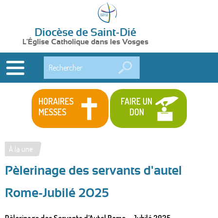
Diocèse de Saint-Dié
L'Église Catholique dans les Vosges
Rechercher
HORAIRES
FAIRE UN
MESSES
DON
A la une
Vous
Pèlerinage des servants d'autel
êtes
ici
Rome-Jubilé 2025