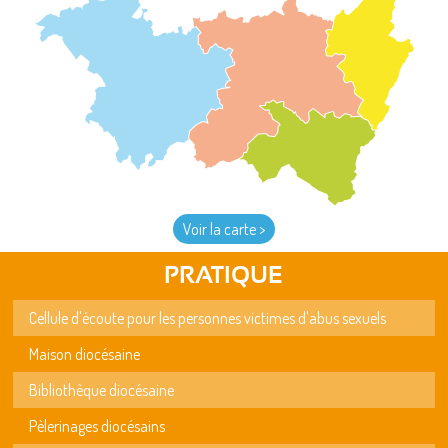
Voir la carte >
PRATIQUE
Cellule d'écoute pour les personnes victimes d'abus sexuels
Maison diocésaine
Bibliothèque diocésaine
Pèlerinages diocésains