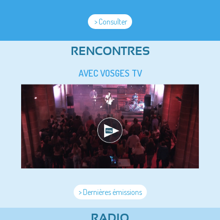
> Consulter
RENCONTRES
AVEC VOSGES TV
> Dernières émissions
RADIO