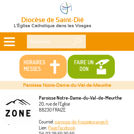
Diocèse de Saint-Dié
L'Église Catholique dans les Vosges
Rechercher
HORAIRES
FAIRE UN
MESSES
DON
Paroisse Notre-Dame-du-Val-de-Meurthe
Paroisse Notre-Dame-du-Val-de-Meurthe
20, rue de l'Eglise
Vous
88230
FRAIZE
êtes
Courriel:
paroisse-de-fraize@orange.fr
Lien:
Page Facebook
ici
Tél:
03 29 50 30 50