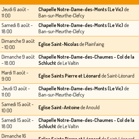
Jeudi 6 août -
Chapelle Notre-Dame-des-Monts (Le Vic)
de
11:00
Ban-sur-Meurthe-Clefcy
Samedi 8 août -
Chapelle Notre-Dame-des-Monts (Le Vic)
de
18:00
Ban-sur-Meurthe-Clefcy
Dimanche 9 août
Eglise Saint-Nicolas
de Plainfaing
- 10:00
Dimanche 9 août
Chapelle Notre-Dame-des-Chaumes - Col de la
- 18:00
Schlucht
de Le Valtin
Mardi 11 août -
Eglise Saints Pierre et Léonard
de Saint-Léonard
9:00
Jeudi 13 août -
Chapelle Notre-Dame-des-Monts (Le Vic)
de
11:00
Ban-sur-Meurthe-Clefcy
Samedi 15 août -
Eglise Saint-Antoine
de Anould
10:00
Samedi 15 août -
Chapelle Notre-Dame-des-Chaumes - Col de la
18:00
Schlucht
de Le Valtin
Dimanche 16
Eglise Saints Pierre et Léonard
de Saint-Léonard