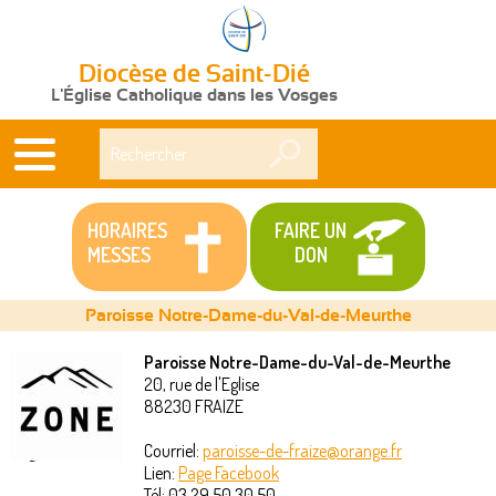
Diocèse de Saint-Dié
L'Église Catholique dans les Vosges
Rechercher
HORAIRES
FAIRE UN
MESSES
DON
Paroisse Notre-Dame-du-Val-de-Meurthe
Paroisse Notre-Dame-du-Val-de-Meurthe
20, rue de l'Eglise
Vous
88230
FRAIZE
êtes
Courriel:
paroisse-de-fraize@orange.fr
Lien:
Page Facebook
ici
Tél:
03 29 50 30 50