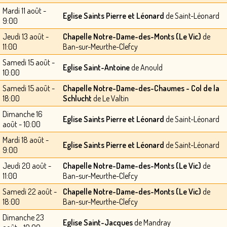
Mardi 11 août -
Eglise Saints Pierre et Léonard
de Saint-Léonard
9:00
Jeudi 13 août -
Chapelle Notre-Dame-des-Monts (Le Vic)
de
11:00
Ban-sur-Meurthe-Clefcy
Samedi 15 août -
Eglise Saint-Antoine
de Anould
10:00
Samedi 15 août -
Chapelle Notre-Dame-des-Chaumes - Col de la
18:00
Schlucht
de Le Valtin
Dimanche 16
Eglise Saints Pierre et Léonard
de Saint-Léonard
août - 10:00
Mardi 18 août -
Eglise Saints Pierre et Léonard
de Saint-Léonard
9:00
Jeudi 20 août -
Chapelle Notre-Dame-des-Monts (Le Vic)
de
11:00
Ban-sur-Meurthe-Clefcy
Samedi 22 août -
Chapelle Notre-Dame-des-Monts (Le Vic)
de
18:00
Ban-sur-Meurthe-Clefcy
Dimanche 23
Eglise Saint-Jacques
de Mandray