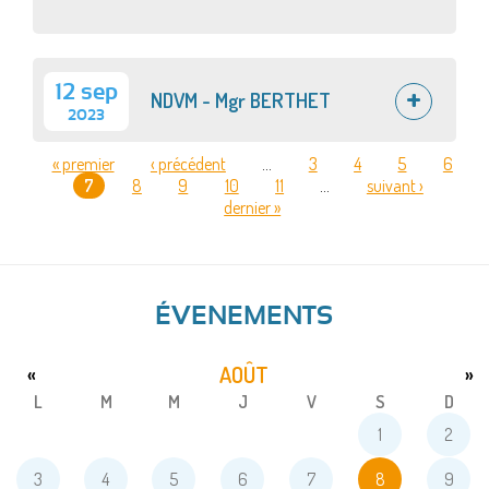
12 sep
NDVM - Mgr BERTHET
2023
« premier
‹ précédent
…
3
4
5
6
7
8
9
10
11
…
suivant ›
PAGES
dernier »
ÉVENEMENTS
AOÛT
«
»
L
M
M
J
V
S
D
1
2
3
4
5
6
7
8
9