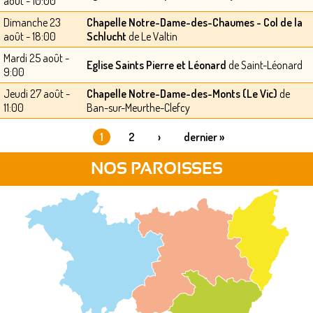
août - 10:00
Dimanche 23
Chapelle Notre-Dame-des-Chaumes - Col de la
août - 18:00
Schlucht
de Le Valtin
Mardi 25 août -
Eglise Saints Pierre et Léonard
de Saint-Léonard
9:00
Jeudi 27 août -
Chapelle Notre-Dame-des-Monts (Le Vic)
de
11:00
Ban-sur-Meurthe-Clefcy
1
2
›
dernier »
PAGES
NOS PAROISSES