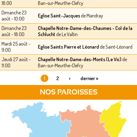
18:00
Ban-sur-Meurthe-Clefcy
Dimanche 23
Eglise Saint-Jacques
de Mandray
août - 10:00
Dimanche 23
Chapelle Notre-Dame-des-Chaumes - Col de la
août - 18:00
Schlucht
de Le Valtin
Mardi 25 août -
Eglise Saints Pierre et Léonard
de Saint-Léonard
9:00
Jeudi 27 août -
Chapelle Notre-Dame-des-Monts (Le Vic)
de
11:00
Ban-sur-Meurthe-Clefcy
1
2
›
dernier »
PAGES
NOS PAROISSES