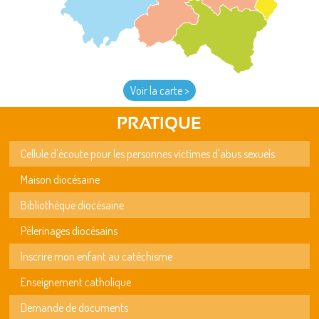
Voir la carte >
PRATIQUE
Cellule d'écoute pour les personnes victimes d'abus sexuels
Maison diocésaine
Bibliothèque diocésaine
Pèlerinages diocésains
Inscrire mon enfant au catéchisme
Enseignement catholique
Demande de documents