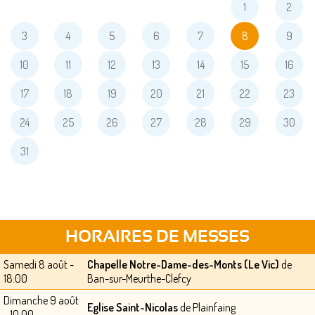
1
2
3
4
5
6
7
8
9
10
11
12
13
14
15
16
17
18
19
20
21
22
23
24
25
26
27
28
29
30
31
HORAIRES DE MESSES
Samedi 8 août -
Chapelle Notre-Dame-des-Monts (Le Vic)
de
18:00
Ban-sur-Meurthe-Clefcy
Dimanche 9 août
Eglise Saint-Nicolas
de Plainfaing
- 10:00