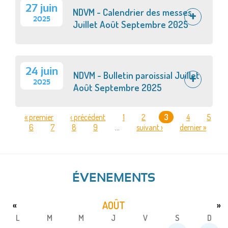
27 juin
NDVM - Calendrier des messes
2025
Juillet Août Septembre 2025
24 juin
NDVM - Bulletin paroissial Juillet
2025
Août Septembre 2025
« premier
‹ précédent
1
2
3
4
5
6
7
8
9
…
suivant ›
dernier »
PAGES
ÉVENEMENTS
AOÛT
«
»
L
M
M
J
V
S
D