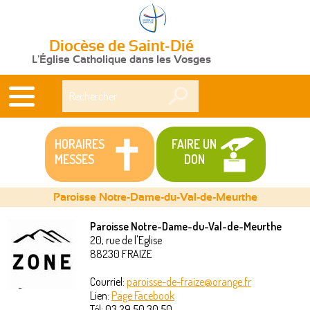
Diocèse de Saint-Dié
L'Église Catholique dans les Vosges
Rechercher
HORAIRES
FAIRE UN
MESSES
DON
Paroisse Notre-Dame-du-Val-de-Meurthe
Paroisse Notre-Dame-du-Val-de-Meurthe
20, rue de l'Eglise
Vous
88230
FRAIZE
êtes
Courriel:
paroisse-de-fraize@orange.fr
Lien:
Page Facebook
ici
Tél:
03 29 50 30 50