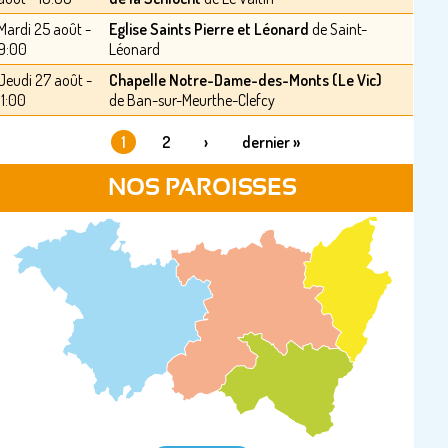
Mardi 25 août -
Eglise Saints Pierre et Léonard
de Saint-
9:00
Léonard
Jeudi 27 août -
Chapelle Notre-Dame-des-Monts (Le Vic)
11:00
de Ban-sur-Meurthe-Clefcy
1
2
›
dernier »
PAGES
NOS PAROISSES