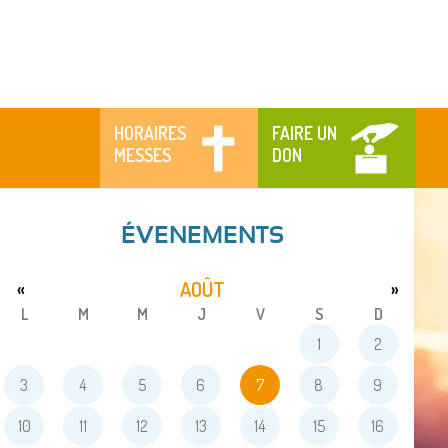
HORAIRES
FAIRE UN
MESSES
DON
ÉVENEMENTS
AOÛT
«
»
L
M
M
J
V
S
D
1
2
3
4
5
6
7
8
9
10
11
12
13
14
15
16