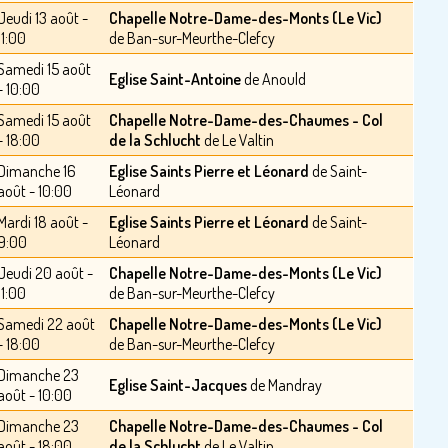
Jeudi 13 août -
Chapelle Notre-Dame-des-Monts (Le Vic)
11:00
de Ban-sur-Meurthe-Clefcy
Samedi 15 août
Eglise Saint-Antoine
de Anould
- 10:00
Samedi 15 août
Chapelle Notre-Dame-des-Chaumes - Col
- 18:00
de la Schlucht
de Le Valtin
Dimanche 16
Eglise Saints Pierre et Léonard
de Saint-
août - 10:00
Léonard
Mardi 18 août -
Eglise Saints Pierre et Léonard
de Saint-
9:00
Léonard
Jeudi 20 août -
Chapelle Notre-Dame-des-Monts (Le Vic)
11:00
de Ban-sur-Meurthe-Clefcy
Samedi 22 août
Chapelle Notre-Dame-des-Monts (Le Vic)
- 18:00
de Ban-sur-Meurthe-Clefcy
Dimanche 23
Eglise Saint-Jacques
de Mandray
août - 10:00
Dimanche 23
Chapelle Notre-Dame-des-Chaumes - Col
août - 18:00
de la Schlucht
de Le Valtin