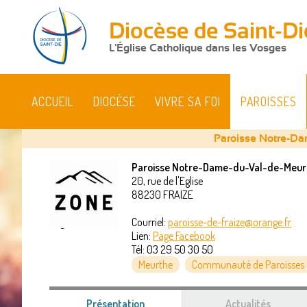
Diocèse de Saint-Di
L'Église Catholique dans les Vosges
ACCUEIL
DIOCÈSE
VIVRE SA FOI
PAROISSES
Paroisse Notre-Da
Paroisse Notre-Dame-du-Val-de-Meur
20, rue de l'Eglise
Vous
88230
FRAIZE
êtes
Courriel:
paroisse-de-fraize@orange.fr
Lien:
Page Facebook
ici
Tél:
03 29 50 30 50
Meurthe
Communauté de Paroisses d
Présentation
(onglet
Actualités