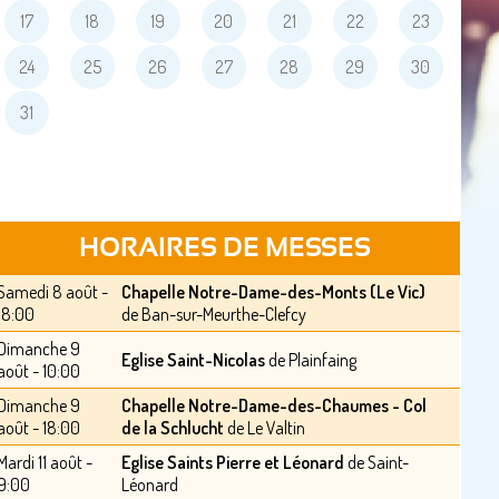
17
18
19
20
21
22
23
24
25
26
27
28
29
30
31
HORAIRES DE MESSES
Samedi 8 août -
Chapelle Notre-Dame-des-Monts (Le Vic)
18:00
de Ban-sur-Meurthe-Clefcy
Dimanche 9
Eglise Saint-Nicolas
de Plainfaing
août - 10:00
Dimanche 9
Chapelle Notre-Dame-des-Chaumes - Col
août - 18:00
de la Schlucht
de Le Valtin
Mardi 11 août -
Eglise Saints Pierre et Léonard
de Saint-
9:00
Léonard