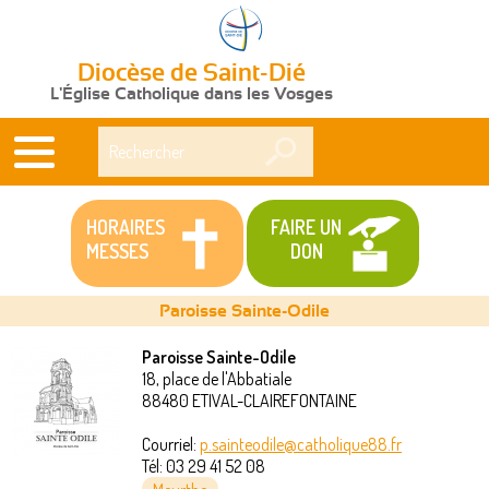
Diocèse de Saint-Dié
L'Église Catholique dans les Vosges
Rechercher
HORAIRES
FAIRE UN
MESSES
DON
Paroisse Sainte-Odile
Paroisse Sainte-Odile
18, place de l'Abbatiale
Vous
88480
ETIVAL-CLAIREFONTAINE
êtes
Courriel:
p.sainteodile@catholique88.fr
Tél:
03 29 41 52 08
ici