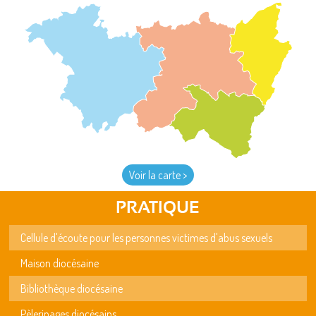
Voir la carte >
PRATIQUE
Cellule d'écoute pour les personnes victimes d'abus sexuels
Maison diocésaine
Bibliothèque diocésaine
Pèlerinages diocésains