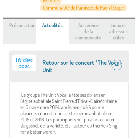
Meurthe
Communauté de Paroisses de Raon l'Etape
Présentation
Actualités
(onglet
Au service
Lieux et
actif)
de la
adresses
communauté
utiles
16 déc
Retour sur le concert "The Vocal
2024
Unit'
Le groupe The Unit Vocal a fêté ses dix ans en
l'église abbatiale Saint Pierre d'Étival-Clairefontaine
le 10 novembre 2024, après avoir déjà donné
plusieurs concerts dans cette même abbatiale en
2015 et 2016. Les participants ont pu alors écouter
du gospel, de la variété, etc.. autour du thème « Sing
for a better word ».