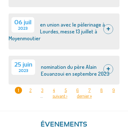
06 juil
en union avec le pèlerinage à
2023
Lourdes, messe 13 juillet à
Moyenmoutier
25 juin
nomination du père Alain
2023
Eouanzoui en septembre 2023
1
2
3
4
5
6
7
8
9
…
suivant ›
dernier »
PAGES
ÉVENEMENTS