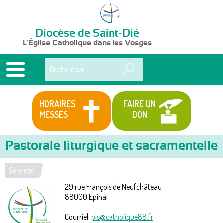
Diocèse de Saint-Dié
L'Église Catholique dans les Vosges
Rechercher
HORAIRES
FAIRE UN
MESSES
DON
Pastorale liturgique et sacramentelle
Services
Vous
29 rue François de Neufchâteau
êtes
88000
Epinal
ici
Courriel:
pls@catholique88.fr