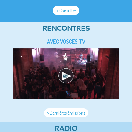
> Consulter
RENCONTRES
AVEC VOSGES TV
> Dernières émissions
RADIO