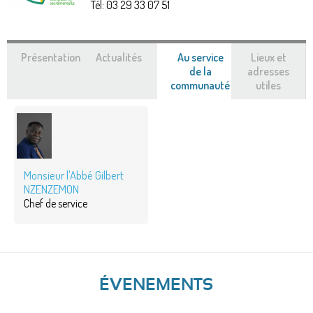
Tél:
03 29 33 07 51
Présentation
Actualités
Au service
Lieux et
de la
adresses
communauté
(onglet
utiles
actif)
Monsieur l'Abbé Gilbert
NZENZEMON
Chef de service
ÉVENEMENTS