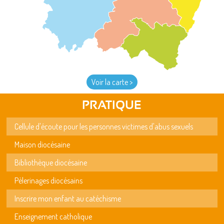
Voir la carte >
PRATIQUE
Cellule d'écoute pour les personnes victimes d'abus sexuels
Maison diocésaine
Bibliothèque diocésaine
Pèlerinages diocésains
Inscrire mon enfant au catéchisme
Enseignement catholique