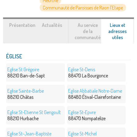
Meurthe
Communauté de Paroisses de Raon l'Etape
Présentation
Actualités
Au service
Lieux et
de la
adresses
communauté
utiles
(ongle
actif)
ÉGLISE
Eglise St Grégoire
Eglise St-Denis
88210 Ban-de-Sapt
88470 La Bourgonce
Eglise Sainte-Barbe
Eglise Abbatiale Notre-Dame
88210 Châtas
88480 Étival-Clairefontaine
Eglise St-Etienne St Gengoult
Eglise St-Epvre
88210 Hurbache
88470 Nompatelize
Eglise St-Jean-Baptiste
Eglise St-Michel