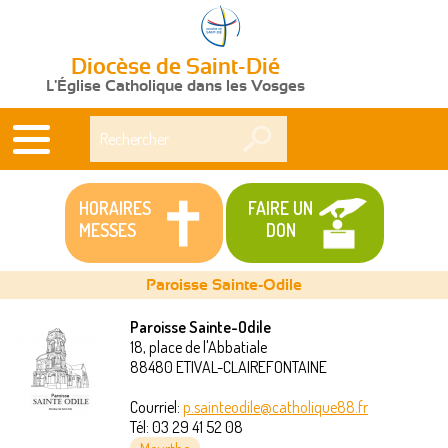
Diocèse de Saint-Dié
L'Église Catholique dans les Vosges
Rechercher
HORAIRES
FAIRE UN
MESSES
DON
Paroisse Sainte-Odile
Paroisse Sainte-Odile
18, place de l'Abbatiale
Vous
88480
ETIVAL-CLAIREFONTAINE
êtes
Courriel:
p.sainteodile@catholique88.fr
Tél:
03 29 41 52 08
ici