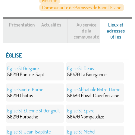
Meurthe
Communauté de Paroisses de Raon l'Etape
Présentation
Actualités
Au service
Lieux et
de la
adresses
communauté
utiles
(ongle
actif)
ÉGLISE
Eglise St Grégoire
Eglise St-Denis
88210 Ban-de-Sapt
88470 La Bourgonce
Eglise Sainte-Barbe
Eglise Abbatiale Notre-Dame
88210 Châtas
88480 Étival-Clairefontaine
Eglise St-Etienne St Gengoult
Eglise St-Epvre
88210 Hurbache
88470 Nompatelize
Eglise St-Jean-Baptiste
Eglise St-Michel