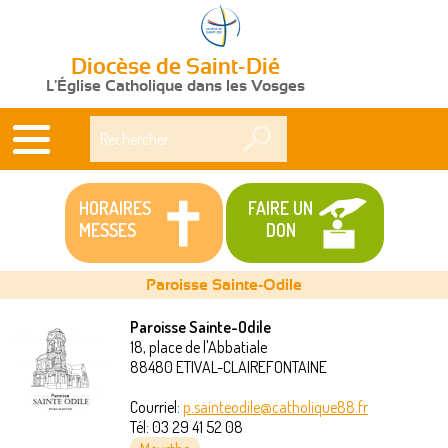
Diocèse de Saint-Dié
L'Église Catholique dans les Vosges
Rechercher
HORAIRES
FAIRE UN
MESSES
DON
Paroisse Sainte-Odile
Paroisse Sainte-Odile
18, place de l'Abbatiale
Vous
88480
ETIVAL-CLAIREFONTAINE
êtes
Courriel:
p.sainteodile@catholique88.fr
Tél:
03 29 41 52 08
ici