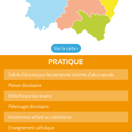
Voir la carte >
PRATIQUE
Cellule d'écoute pour les personnes victimes d'abus sexuels
Maison diocésaine
Bibliothèque diocésaine
Pèlerinages diocésains
Inscrire mon enfant au catéchisme
Enseignement catholique