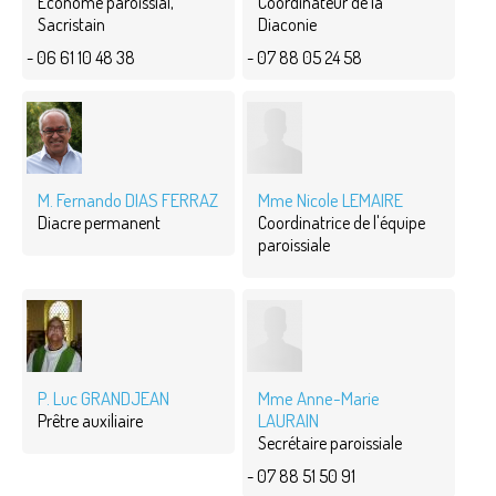
Econome paroissial,
Coordinateur de la
Sacristain
Diaconie
- 06 61 10 48 38
- 07 88 05 24 58
M. Fernando DIAS FERRAZ
Mme Nicole LEMAIRE
Diacre permanent
Coordinatrice de l'équipe
paroissiale
P. Luc GRANDJEAN
Mme Anne-Marie
LAURAIN
Prêtre auxiliaire
Secrétaire paroissiale
- 07 88 51 50 91