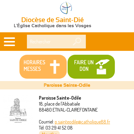
Diocèse de Saint-Dié
L'Église Catholique dans les Vosges
Rechercher
HORAIRES
FAIRE UN
MESSES
DON
Paroisse Sainte-Odile
Paroisse Sainte-Odile
18, place de l'Abbatiale
Vous
88480
ETIVAL-CLAIREFONTAINE
êtes
Courriel:
p.sainteodile@catholique88.fr
Tél:
03 29 41 52 08
ici