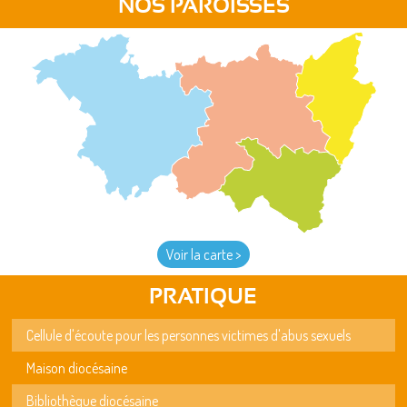
NOS PAROISSES
Voir la carte >
PRATIQUE
Cellule d'écoute pour les personnes victimes d'abus sexuels
Maison diocésaine
Bibliothèque diocésaine