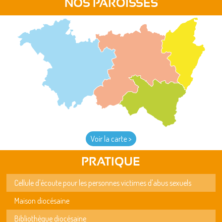
NOS PAROISSES
Voir la carte >
PRATIQUE
Cellule d'écoute pour les personnes victimes d'abus sexuels
Maison diocésaine
Bibliothèque diocésaine