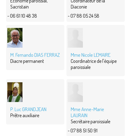
Econome paroissial,
Coordinateur de la
Sacristain
Diaconie
- 06 61 10 48 38
- 07 88 05 24 58
M. Fernando DIAS FERRAZ
Mme Nicole LEMAIRE
Diacre permanent
Coordinatrice de l'équipe
paroissiale
P. Luc GRANDJEAN
Mme Anne-Marie
LAURAIN
Prêtre auxiliaire
Secrétaire paroissiale
- 07 88 51 50 91