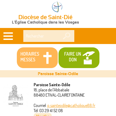
Diocèse de Saint-Dié
L'Église Catholique dans les Vosges
Rechercher
HORAIRES
FAIRE UN
MESSES
DON
Paroisse Sainte-Odile
Paroisse Sainte-Odile
18, place de l'Abbatiale
Vous
88480
ETIVAL-CLAIREFONTAINE
êtes
Courriel:
p.sainteodile@catholique88.fr
Tél:
03 29 41 52 08
ici