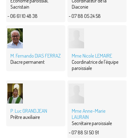
Econome paroissial,
Coordinateur de la
Sacristain
Diaconie
- 06 61 10 48 38
- 07 88 05 24 58
M. Fernando DIAS FERRAZ
Mme Nicole LEMAIRE
Diacre permanent
Coordinatrice de l'équipe
paroissiale
P. Luc GRANDJEAN
Mme Anne-Marie
LAURAIN
Prêtre auxiliaire
Secrétaire paroissiale
- 07 88 51 50 91