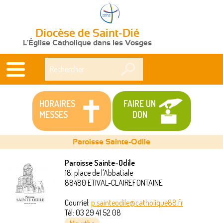
Diocèse de Saint-Dié
L'Église Catholique dans les Vosges
Rechercher
HORAIRES
FAIRE UN
MESSES
DON
Paroisse Sainte-Odile
Paroisse Sainte-Odile
18, place de l'Abbatiale
Vous
88480
ETIVAL-CLAIREFONTAINE
êtes
Courriel:
p.sainteodile@catholique88.fr
Tél:
03 29 41 52 08
ici