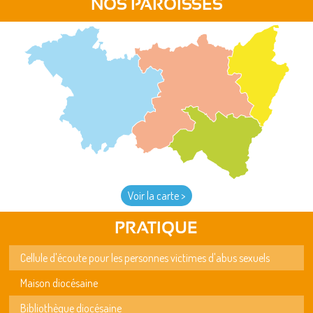
NOS PAROISSES
Voir la carte >
PRATIQUE
Cellule d'écoute pour les personnes victimes d'abus sexuels
Maison diocésaine
Bibliothèque diocésaine