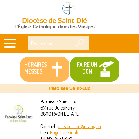
Diocèse de Saint-Dié
L'Église Catholique dans les Vosges
Rechercher
HORAIRES
FAIRE UN
MESSES
DON
Paroisse Saint-Luc
Paroisse Saint-Luc
67, rue Jules Ferry
Vous
88110
RAON L'ETAPE
êtes
Courriel:
par.saint-luc@orange.fr
Lien:
Page Facebook
ici
Tél:
03 29 41 41 61