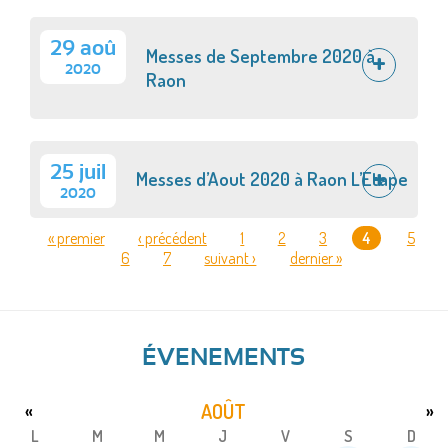
29 aoû
Messes de Septembre 2020 à
2020
Raon
25 juil
Messes d’Aout 2020 à Raon L’Etape
2020
« premier
‹ précédent
1
2
3
4
5
6
7
suivant ›
dernier »
PAGES
ÉVENEMENTS
AOÛT
«
»
L
M
M
J
V
S
D