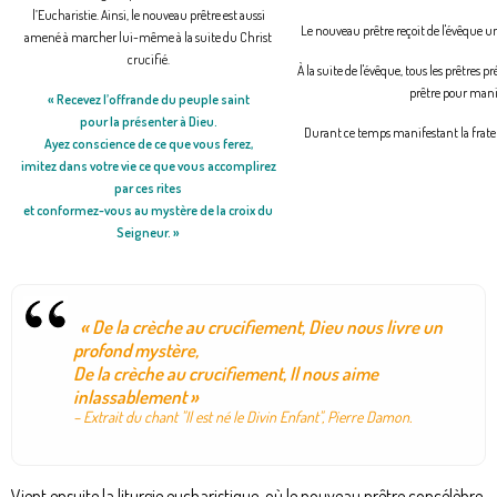
l’Eucharistie. Ainsi, le nouveau prêtre est aussi
Le nouveau prêtre reçoit de l'évêque un 
amené à marcher lui-même à la suite du Christ
crucifié.
À la suite de l'évêque, tous les prêtres
prêtre pour mani
«
Recevez l’offrande du peuple saint
pour la présenter à Dieu.
Durant ce temps manifestant la fratern
Ayez conscience de ce que vous ferez,
imitez dans votre vie ce que vous accomplirez
par ces rites
et conformez-vous au mystère de la croix du
Seigneur.
»
« De la crèche au crucifiement, Dieu nous livre un
profond mystère,
De la crèche au crucifiement, Il nous aime
inlassablement »
– Extrait du chant "Il est né le Divin Enfant", Pierre Damon.
Vient ensuite la liturgie eucharistique, où le nouveau prêtre concélèbre