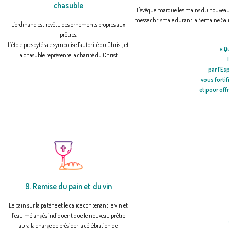
chasuble
L'évêque marque les mains du nouveau p
messe chrismale durant la Semaine Sainte
L’ordinand est revêtu des ornements propres aux
prêtres.
L’étole presbytérale symbolise l'autorité du Christ, et
«
Q
la chasuble représente la charité du Christ.
par l’Es
vous fortif
et pour offr
9. Remise du pain et du vin
Le pain sur la patène et le calice contenant le vin et
l’eau mélangés indiquent que le nouveau prêtre
aura la charge de présider la célébration de