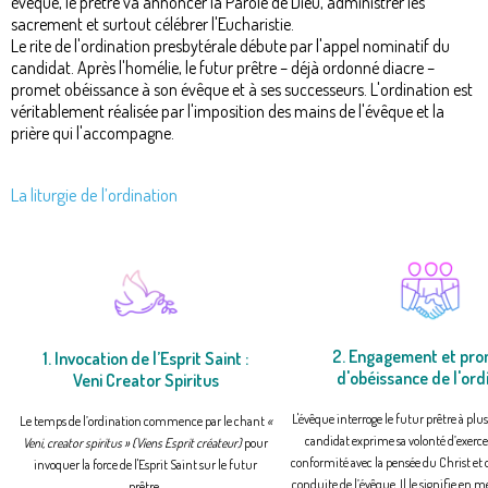
évêque, le prêtre va annoncer la Parole de Dieu, administrer les
sacrement et surtout célébrer l'Eucharistie.
Le rite de l'ordination presbytérale débute par l'appel nominatif du
candidat. Après l'homélie, le futur prêtre – déjà ordonné diacre –
promet obéissance à son évêque et à ses successeurs. L'ordination est
véritablement réalisée par l'imposition des mains de l'évêque et la
prière qui l'accompagne.
La liturgie de l’ordination
2. Engagement et pr
1. Invocation de l’Esprit Saint :
d'obéissance de l'or
Veni Creator Spiritus
L'évêque interroge le futur prêtre à plus
Le temps de l’ordination commence par le chant
«
candidat
exprime sa volonté d’exerce
Veni, creator spiritus » (Viens Esprit créateur)
pour
conformité avec la pensée du Christ et de
invoquer la force de l'Esprit Saint sur le futur
conduite de l’évêque. Il le signifie en 
prêtre.