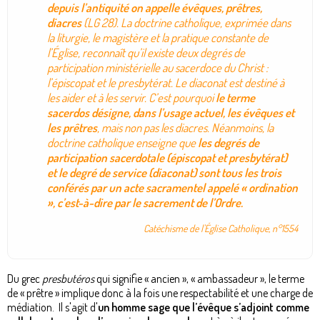
depuis l’antiquité on appelle évêques, prêtres,
diacres
(LG 28). La doctrine catholique, exprimée dans
la liturgie, le magistère et la pratique constante de
l’Église, reconnaît qu’il existe deux degrés de
participation ministérielle au sacerdoce du Christ :
l’épiscopat et le presbytérat. Le diaconat est destiné à
les aider et à les servir. C’est pourquoi
le terme
sacerdos désigne, dans l’usage actuel, les évêques et
les prêtres
, mais non pas les diacres. Néanmoins, la
doctrine catholique enseigne que
les degrés de
participation sacerdotale (épiscopat et presbytérat)
et le degré de service (diaconat) sont tous les trois
conférés par un acte sacramentel appelé « ordination
», c’est-à-dire par le sacrement de l’Ordre.
Catéchisme de l'Église Catholique, n°1554
Du grec
presbutéros
qui signifie « ancien », « ambassadeur », le terme
de « prêtre » implique donc à la fois une respectabilité et une charge de
médiation. Il s'agit d'
un homme sage que l’évêque s’adjoint comme