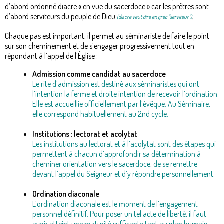
d’abord ordonné diacre « en vue du sacerdoce » car les prêtres sont
d’abord serviteurs du peuple de Dieu
.
(diacre veut dire en grec "serviteur")
Chaque pas est important, il permet au séminariste de faire le point
sur son cheminement et de s’engager progressivement tout en
répondant à l’appel de l’Église :
Admission comme candidat au sacerdoce
Le rite d’admission est destiné aux séminaristes qui ont
l’intention la ferme et droite intention de recevoir l’ordination.
Elle est accueillie officiellement par l’évêque. Au Séminaire,
elle correspond habituellement au 2nd cycle.
Institutions : lectorat et acolytat
Les institutions au lectorat et à l’acolytat sont des étapes qui
permettent à chacun d’approfondir sa détermination à
cheminer orientation vers le sacerdoce, de se remettre
devant l’appel du Seigneur et d’y répondre personnellement
.
Ordination diaconale
L’ordination diaconale est le moment de l’engagement
personnel définitif. Pour poser un tel acte de liberté, il faut
avoir atteint une maturité suffisante tant au plan humain