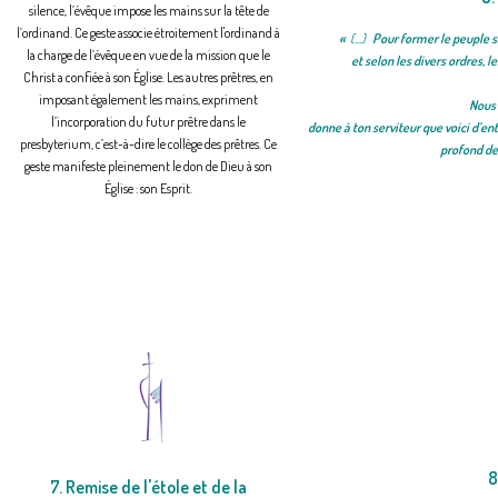
silence, l’évêque impose les mains sur la tête de
l’ordinand. Ce geste
associe étroitement
l'ordinand à
«
(...)
Pour former le peuple sac
la charge de l’évêque en vue de la mission que le
et selon les divers ordres, l
Christ
a confiée à son Église. Les autres prêtres, en
imposant également les mains, expriment
Nous 
l’incorporation du futur prêtre dans le
donne à ton serviteur que voici d’en
presbyterium, c’est-à-dire le collège des prêtres.
Ce
profond de
geste manifeste pleinement le don de Dieu à son
Église : son Esprit.
8
7. Remise de l'étole et de la