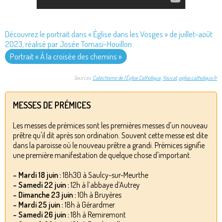
Découvrez le portrait dans « Église dans les Vosges » de juillet-août
2023, réalisé par Josée Tomasi-Houillon :
Portrait « À la croisée des chemins »
Sources:
Catéchisme de l'Église Catholique
,
Youcat
,
eglise.catholique.fr
MESSES DE PRÉMICES
Les messes de prémices sont les premières messes d'un nouveau
prêtre qu'il dit après son ordination. Souvent cette messe est dite
dans la paroisse où le nouveau prêtre a grandi. Prémices signifie
une première manifestation de quelque chose d'important.
– Mardi 18 juin :
18h30 à Saulcy-sur-Meurthe
– Samedi 22 juin :
12h à l’abbaye d’Autrey
– Dimanche 23 juin :
10h à Bruyères
– Mardi 25 juin :
18h à Gérardmer
– Samedi 26 juin :
18h à Remiremont