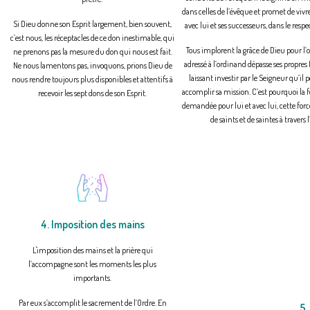
dans celles de l’évêque et promet de v
Si Dieu donne son Esprit largement, bien souvent,
avec lui et ses successeurs, dans le respec
c’est nous, les réceptacles de ce don inestimable, qui
Tous implorent la grâce de Dieu pour l’
ne prenons pas la mesure du don qui nous est fait.
adressé à l’ordinand dépasse ses propres fo
Ne nous lamentons pas, invoquons, prions Dieu de
laissant investir par le Seigneur qu’il
nous rendre toujours plus disponibles et attentifs à
accomplir sa mission. C’est pourquoi la fo
recevoir les sept dons de son Esprit.
demandée pour lui et avec lui, cette forc
de saints et de saintes à travers l
4. Imposition des mains
L'imposition des mains et la prière qui
l’accompagne sont les moments les plus
importants.
Par eux s’accomplit le sacrement de l’Ordre. En
5.