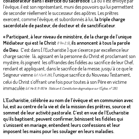
collabo­rateur dans l’exercice du sacerdoce
. Là où il est envoyé par
l’évêque, il est son représentant, muni des pouvoirs qui lui permet­tent
de seconder réellement le successeur des apôtres. Les prêtres
exercent, comme l’évêque, et subordonnés à lui,
la triple charge
sacerdotale de pasteur, de docteur et de sanctificateur
.
« Participant, à leur niveau de ministère, de la charge de l’unique
Médiateur qui est le Christ
, ils annoncent à tous la parole
(1 Tm 2, 5)
de Dieu.
C’est dans [ l'Eucharistie ] que s’exerce par excellence leur
charge sacrée : là, agissant en la personne du Christ et proclamant son
mystère, ils joignent les offrandes des fidèles au sacrifice de leur Chef,
rendant et appli­quant, dans le sacrifice de la messe, jusqu’à ce que le
Seigneur vienne
, l’unique sacrifice du Nouveau Testament,
(cf. 1 Co 11, 26)
celui du Christ s’offrant une fois pour toutes à son Père en victime
immaculée
»
(cf. He 9, 11-18)
(Vatican II, Constitution dogmatique sur l’Église, n° 28).
L’Eucharistie, célébrée au nom de l’évêque et en communion avec
lui, est au centre de la vie et de la mission des prêtres, source et
sommet de leur activité pastorale. C’est en vue de l’Eucharistie
qu’ils baptisent, peuvent confirmer, bénissent les fidèles qui
s’unis­sent en mariage, entendent leurs confessions et leur
imposent les mains pour les soulager en leurs maladies.