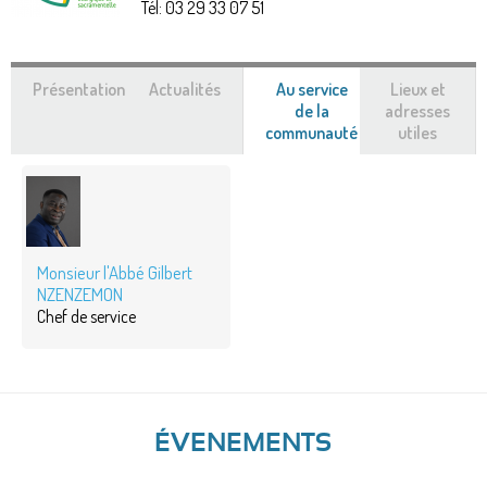
Tél:
03 29 33 07 51
Présentation
Actualités
Au service
Lieux et
de la
adresses
communauté
(onglet
utiles
actif)
Monsieur l'Abbé Gilbert
NZENZEMON
Chef de service
ÉVENEMENTS