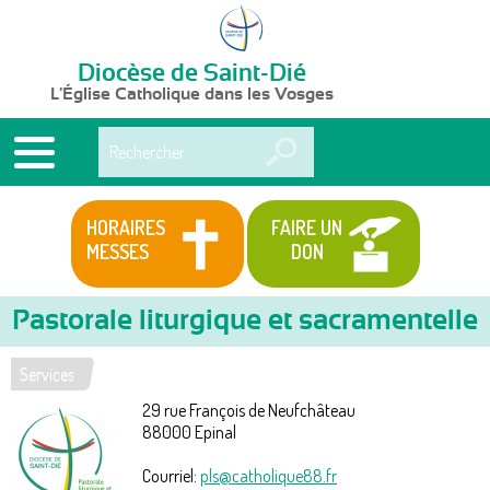
Diocèse de Saint-Dié
L'Église Catholique dans les Vosges
Rechercher
HORAIRES
FAIRE UN
MESSES
DON
Pastorale liturgique et sacramentelle
Services
Vous
29 rue François de Neufchâteau
êtes
88000
Epinal
ici
Courriel:
pls@catholique88.fr