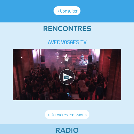
> Consulter
RENCONTRES
AVEC VOSGES TV
> Dernières émissions
RADIO