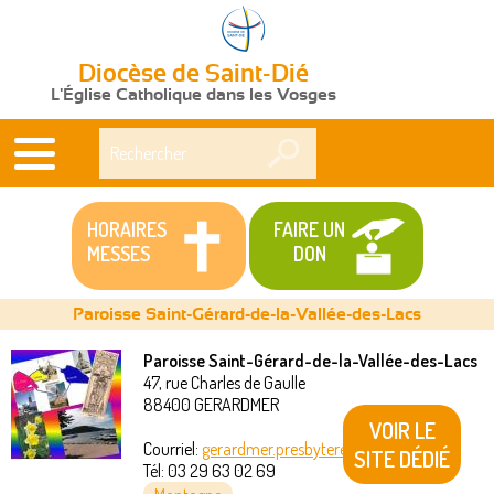
Diocèse de Saint-Dié
L'Église Catholique dans les Vosges
Rechercher
HORAIRES
FAIRE UN
MESSES
DON
Paroisse Saint-Gérard-de-la-Vallée-des-Lacs
Paroisse Saint-Gérard-de-la-Vallée-des-Lacs
47, rue Charles de Gaulle
Vous
88400
GERARDMER
VOIR LE
êtes
Courriel:
gerardmer.presbytere@akeonet.com
SITE DÉDIÉ
Tél:
03 29 63 02 69
ici