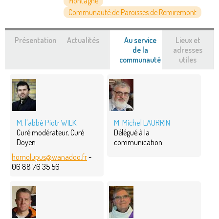
Montagne
Communauté de Paroisses de Remiremont
Présentation
Actualités
Au service
Lieux et
de la
adresses
communauté
(onglet
utiles
actif)
M. l'abbé Piotr WILK
M. Michel LAURRIN
Curé modérateur, Curé
Délégué à la
Doyen
communication
homolupus@wanadoo.fr
-
06 88 76 35 56