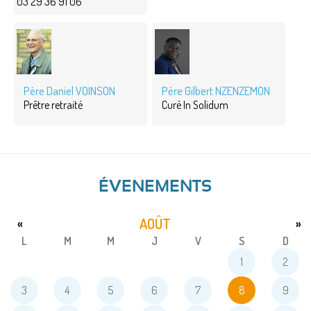
03 29 36 91 06
Père Daniel VOINSON
Père Gilbert NZENZEMON
Prêtre retraité
Curé In Solidum
ÉVENEMENTS
AOÛT
«
»
L
M
M
J
V
S
D
1
2
3
4
5
6
7
8
9