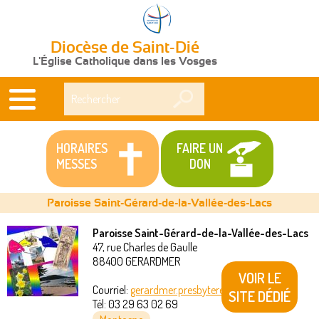
Diocèse de Saint-Dié
L'Église Catholique dans les Vosges
Rechercher
HORAIRES
FAIRE UN
MESSES
DON
Paroisse Saint-Gérard-de-la-Vallée-des-Lacs
Paroisse Saint-Gérard-de-la-Vallée-des-Lacs
47, rue Charles de Gaulle
Vous
88400
GERARDMER
VOIR LE
êtes
Courriel:
gerardmer.presbytere@akeonet.com
SITE DÉDIÉ
Tél:
03 29 63 02 69
ici