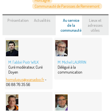
Montagne
Communauté de Paroisses de Remiremont
Présentation
Actualités
Au service
Lieux et
de la
adresses
communauté
(onglet
utiles
actif)
M. l'abbé Piotr WILK
M. Michel LAURRIN
Curé modérateur, Curé
Délégué à la
Doyen
communication
homolupus@wanadoo.fr
-
06 88 76 35 56