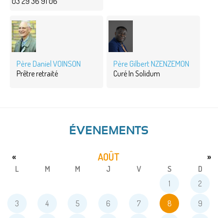
03 29 36 91 06
Père Daniel VOINSON
Père Gilbert NZENZEMON
Prêtre retraité
Curé In Solidum
ÉVENEMENTS
AOÛT
«
»
L
M
M
J
V
S
D
1
2
3
4
5
6
7
8
9