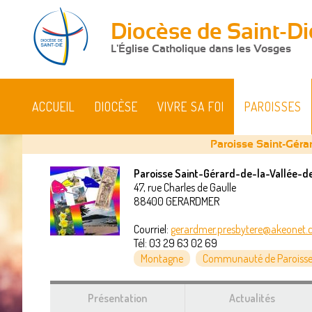
Diocèse de Saint-Di
L'Église Catholique dans les Vosges
ACCUEIL
DIOCÈSE
VIVRE SA FOI
PAROISSES
Paroisse Saint-Géra
Paroisse Saint-Gérard-de-la-Vallée-d
47, rue Charles de Gaulle
Vous
88400
GERARDMER
êtes
Courriel:
gerardmer.presbytere@akeonet
Tél:
03 29 63 02 69
ici
Montagne
Communauté de Paroisse
Présentation
Actualités