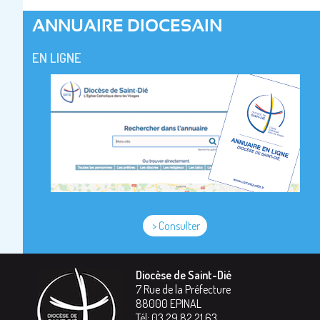
ANNUAIRE DIOCESAIN
EN LIGNE
> Consulter
Diocèse de Saint-Dié
7 Rue de la Préfecture
88000
EPINAL
Tél:
03 29 82 21 63