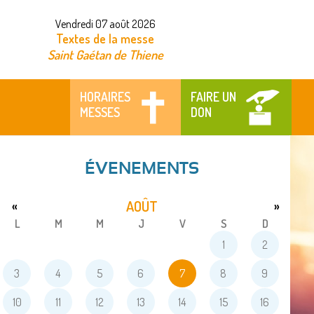
Vendredi 07 août 2026
Textes de la messe
Saint Gaétan de Thiene
HORAIRES
FAIRE UN
MESSES
DON
ÉVENEMENTS
AOÛT
«
»
L
M
M
J
V
S
D
1
2
3
4
5
6
7
8
9
10
11
12
13
14
15
16