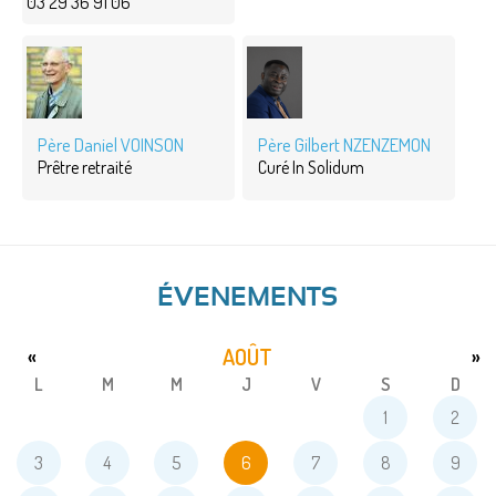
03 29 36 91 06
Père Daniel VOINSON
Père Gilbert NZENZEMON
Prêtre retraité
Curé In Solidum
ÉVENEMENTS
AOÛT
«
»
L
M
M
J
V
S
D
1
2
3
4
5
6
7
8
9