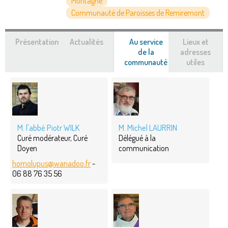
Montagne
Communauté de Paroisses de Remiremont
Présentation
Actualités
Au service
Lieux et
de la
adresses
communauté
(onglet
utiles
actif)
M. l'abbé Piotr WILK
M. Michel LAURRIN
Curé modérateur, Curé
Délégué à la
Doyen
communication
homolupus@wanadoo.fr
-
06 88 76 35 56