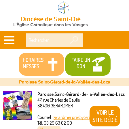
Diocèse de Saint-Dié
L'Église Catholique dans les Vosges
Rechercher
HORAIRES
FAIRE UN
MESSES
DON
Paroisse Saint-Gérard-de-la-Vallée-des-Lacs
Paroisse Saint-Gérard-de-la-Vallée-des-Lacs
47, rue Charles de Gaulle
Vous
88400
GERARDMER
VOIR LE
êtes
Courriel:
gerardmer.presbytere@akeonet.com
SITE DÉDIÉ
Tél:
03 29 63 02 69
ici