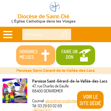
Diocèse de Saint-Dié
L'Église Catholique dans les Vosges
Rechercher
HORAIRES
FAIRE UN
MESSES
DON
Paroisse Saint-Gérard-de-la-Vallée-des-Lacs
Paroisse Saint-Gérard-de-la-Vallée-des-Lacs
47, rue Charles de Gaulle
Vous
88400
GERARDMER
VOIR LE
êtes
Courriel:
gerardmer.presbytere@akeonet.com
SITE DÉDIÉ
Tél:
03 29 63 02 69
ici