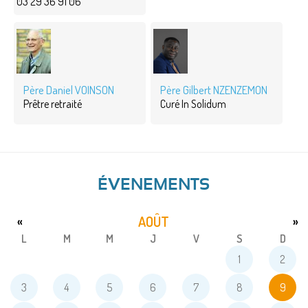
03 29 36 91 06
Père Daniel VOINSON
Père Gilbert NZENZEMON
Prêtre retraité
Curé In Solidum
ÉVENEMENTS
AOÛT
«
»
L
M
M
J
V
S
D
1
2
3
4
5
6
7
8
9