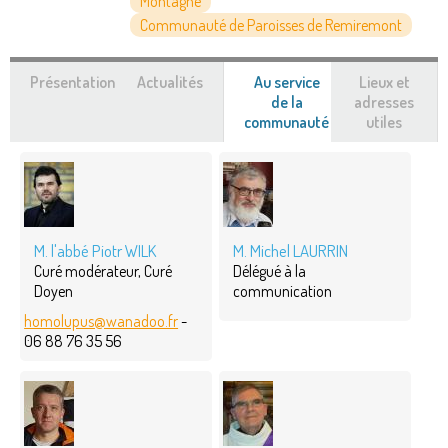
Montagne
Communauté de Paroisses de Remiremont
Présentation
Actualités
Au service
Lieux et
de la
adresses
communauté
(onglet
utiles
actif)
M. l'abbé Piotr WILK
M. Michel LAURRIN
Curé modérateur, Curé
Délégué à la
Doyen
communication
homolupus@wanadoo.fr
-
06 88 76 35 56