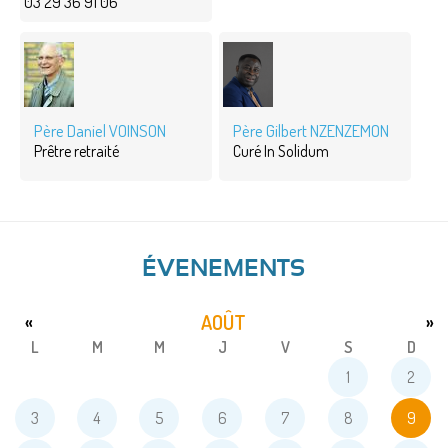
03 29 36 91 06
Père Daniel VOINSON
Père Gilbert NZENZEMON
Prêtre retraité
Curé In Solidum
ÉVENEMENTS
AOÛT
«
»
L
M
M
J
V
S
D
1
2
3
4
5
6
7
8
9