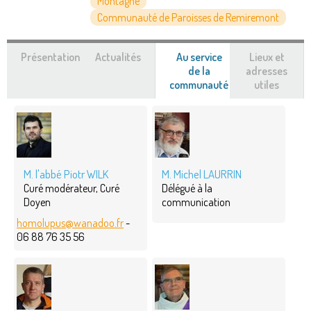
Montagne
Communauté de Paroisses de Remiremont
Présentation
Actualités
Au service
Lieux et
de la
adresses
communauté
(onglet
utiles
actif)
M. l'abbé Piotr WILK
M. Michel LAURRIN
Curé modérateur, Curé
Délégué à la
Doyen
communication
homolupus@wanadoo.fr
-
06 88 76 35 56