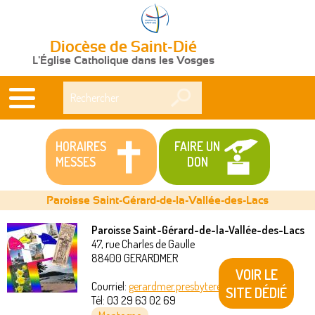
Diocèse de Saint-Dié
L'Église Catholique dans les Vosges
Rechercher
HORAIRES
FAIRE UN
MESSES
DON
Paroisse Saint-Gérard-de-la-Vallée-des-Lacs
Paroisse Saint-Gérard-de-la-Vallée-des-Lacs
47, rue Charles de Gaulle
Vous
88400
GERARDMER
VOIR LE
êtes
Courriel:
gerardmer.presbytere@akeonet.com
SITE DÉDIÉ
Tél:
03 29 63 02 69
ici