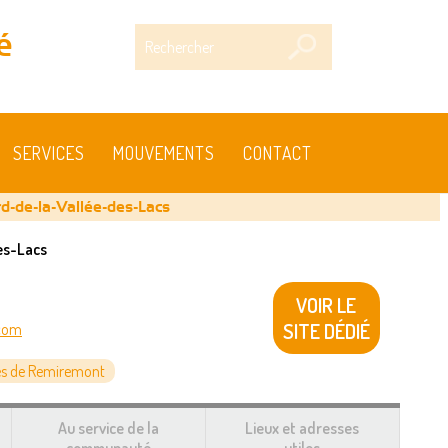
Rechercher
é
SERVICES
MOUVEMENTS
CONTACT
rd-de-la-Vallée-des-Lacs
es-Lacs
VOIR LE
SITE DÉDIÉ
.com
s de Remiremont
Au service de la
Lieux et adresses