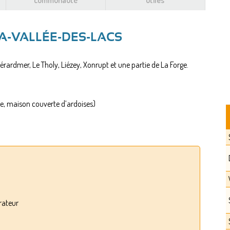
communauté
utiles
A-VALLÉE-DES-LACS
rardmer, Le Tholy, Liézey, Xonrupt et une partie de La Forge.
ille, maison couverte d’ardoises)
rateur