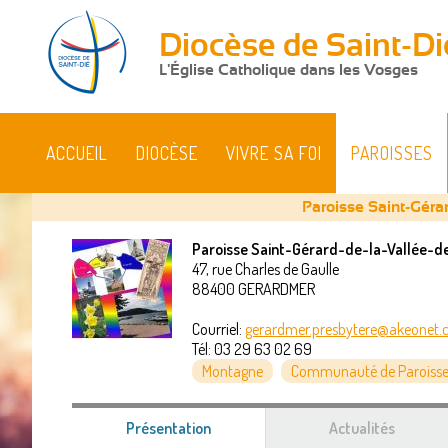
Diocèse de Saint-Di
L'Église Catholique dans les Vosges
ACCUEIL
DIOCÈSE
VIVRE SA FOI
PAROISSES
Paroisse Saint-Géra
Paroisse Saint-Gérard-de-la-Vallée-d
47, rue Charles de Gaulle
Vous
88400
GERARDMER
êtes
Courriel:
gerardmer.presbytere@akeonet
Tél:
03 29 63 02 69
ici
Montagne
Communauté de Paroisse
Présentation
(onglet
Actualités