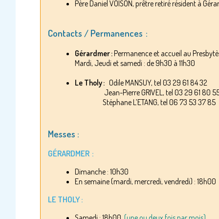
Père Daniel VOISON, prêtre retiré résident à Gér
Contacts / Permanences :
Gérardmer :
Permanence et accueil au Presbytè
Mardi, Jeudi et samedi : de 9h30 à 11h30
Le Tholy :
Odile MANSUY, tel 03 29 61 84 32
Jean-Pierre GRIVEL, tel 03 29 61 80 55 o
Stéphane L’ETANG, tel 06 73 53 37 85
Messes :
GÉRARDMER :
Dimanche : 10h30
En semaine (mardi, mercredi, vendredi) : 18h0
LE THOLY :
Samedi : 18h00
(une ou deux fois par mois)