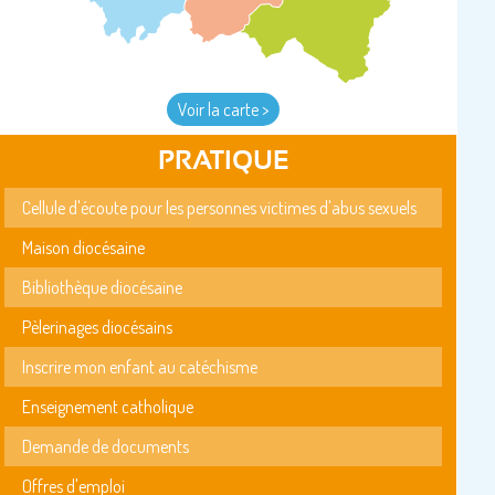
Voir la carte >
PRATIQUE
Cellule d'écoute pour les personnes victimes d'abus sexuels
Maison diocésaine
Bibliothèque diocésaine
Pèlerinages diocésains
Inscrire mon enfant au catéchisme
Enseignement catholique
Demande de documents
Offres d'emploi