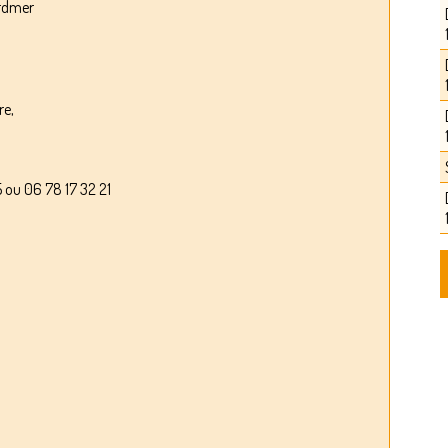
ardmer
re,
u 06 78 17 32 21
0