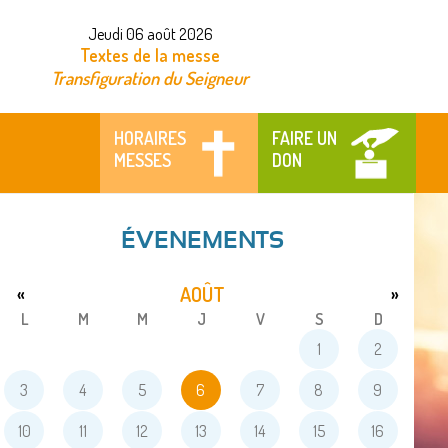
Jeudi 06 août 2026
Textes de la messe
Transfiguration du Seigneur
HORAIRES
FAIRE UN
MESSES
DON
ÉVENEMENTS
AOÛT
«
»
L
M
M
J
V
S
D
1
2
3
4
5
6
7
8
9
10
11
12
13
14
15
16