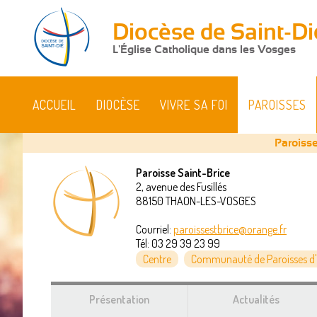
Diocèse de Saint-Di
L'Église Catholique dans les Vosges
ACCUEIL
DIOCÈSE
VIVRE SA FOI
PAROISSES
Paroisse
Paroisse Saint-Brice
2, avenue des Fusillés
Vous
88150
THAON-LES-VOSGES
êtes
Courriel:
paroissestbrice@orange.fr
Tél:
03 29 39 23 99
ici
Centre
Communauté de Paroisses d'
Présentation
Actualités