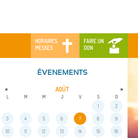
HORAIRES
FAIRE UN
MESSES
DON
ÉVENEMENTS
AOÛT
«
»
L
M
M
J
V
S
D
1
2
3
4
5
6
7
8
9
10
11
12
13
14
15
16