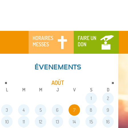
HORAIRES
FAIRE UN
MESSES
DON
ÉVENEMENTS
AOÛT
«
»
L
M
M
J
V
S
D
1
2
3
4
5
6
7
8
9
10
11
12
13
14
15
16