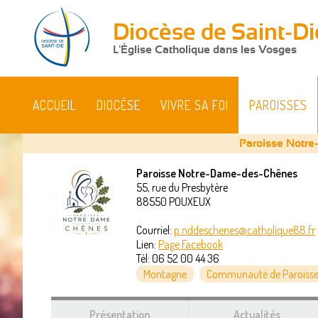
Diocèse de Saint-Di
L'Église Catholique dans les Vosges
ACCUEIL
DIOCÈSE
VIVRE SA FOI
PAROISSES
Paroisse Notr
Paroisse Notre-Dame-des-Chênes
55, rue du Presbytère
Vous
88550
POUXEUX
êtes
Courriel:
p.nddeschenes@catholique88.fr
Lien:
Page Facebook
ici
Tél:
06 52 00 44 36
Montagne
Communauté de Paroisse
Présentation
Actualités