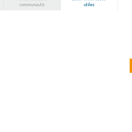
communauté
utiles
(onglet
actif)