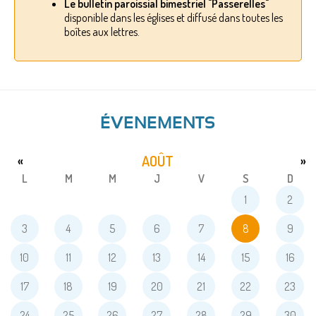
Le bulletin paroissial bimestriel "Passerelles"
disponible dans les églises et diffusé dans toutes les
boîtes aux lettres.
ÉVENEMENTS
AOÛT
«
»
L
M
M
J
V
S
D
1
2
3
4
5
6
7
8
9
10
11
12
13
14
15
16
17
18
19
20
21
22
23
24
25
26
27
28
29
30