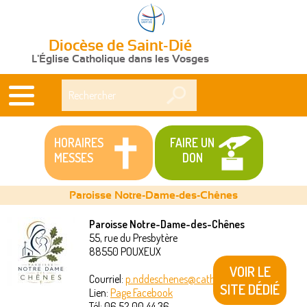
Diocèse de Saint-Dié
L'Église Catholique dans les Vosges
Rechercher
HORAIRES
FAIRE UN
MESSES
DON
Paroisse Notre-Dame-des-Chênes
Paroisse Notre-Dame-des-Chênes
55, rue du Presbytère
Vous
88550
POUXEUX
êtes
VOIR LE
Courriel:
p.nddeschenes@catholique88.fr
SITE DÉDIÉ
Lien:
Page Facebook
ici
Tél:
06 52 00 44 36