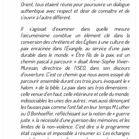
Orient, tous étaient réunis pour poursuivre un dialogue
authentique avec respect et désir de connaître et de
s’ouvrir à l’autre différent.
Il s’agissait d’examiner dans quelle mesure
l’œcuménisme constitue un élément clé dans la
conversion des chrétiens et des Églises à une culture de
paix enracinée dans l’Évangile, au service d’une paix
durable dans le monde. « Être fils de la paix, est un
chemin pascal à parcourir. » disait Anne-Sophie Vivier-
Muresan, directrice de l’ISEO, dans son discours
d’ouverture. C’est ce chemin que nous avons essayé de
parcourir ensemble durant ces trois jours, évoquant le «
halom. » de la bible. La paix dans ses trois dimensions :
celle venue d’en haut, celle intérieure et celle du monde,
indissociables les unes des autres ; mais aussi dénonçant
les fausses paix comme l’ont fait en leur temps M Luther
ou D Bonhoeffer, réfléchissant sur la notion de « guerre
juste. », la nécessité d’une guérison des mémoires, et les
limites de la non-violence. C’est dire si le programme
était copieux et impossible à résumer ici. Les échanges