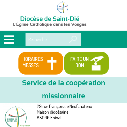
Diocèse de Saint-Dié
L'Église Catholique dans les Vosges
Rechercher
HORAIRES
FAIRE UN
MESSES
DON
Service de la coopération
missionnaire
Services
Vous
29 rue François de Neufchâteau
êtes
Maison diocésaine
88000
Epinal
ici