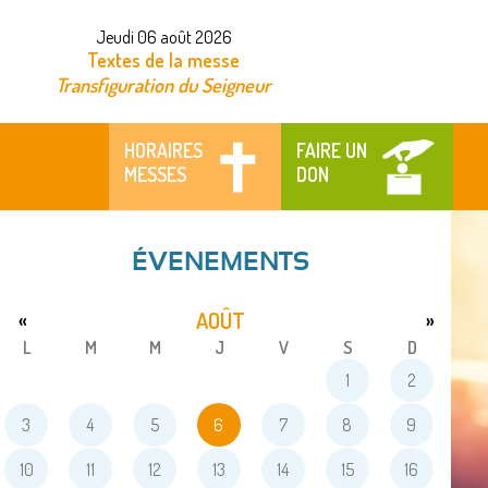
Jeudi 06 août 2026
Textes de la messe
Transfiguration du Seigneur
HORAIRES
FAIRE UN
MESSES
DON
ÉVENEMENTS
AOÛT
«
»
L
M
M
J
V
S
D
1
2
3
4
5
6
7
8
9
10
11
12
13
14
15
16