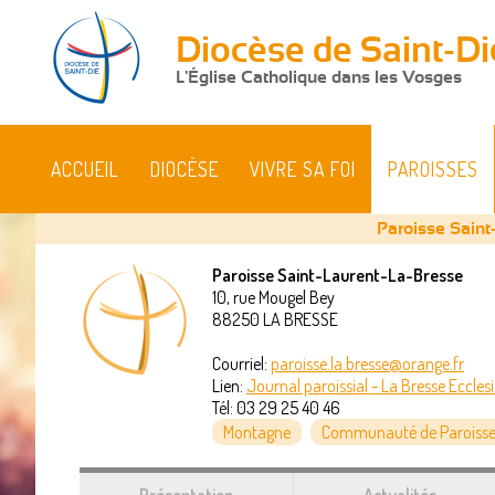
Diocèse de Saint-Di
L'Église Catholique dans les Vosges
ACCUEIL
DIOCÈSE
VIVRE SA FOI
PAROISSES
Paroisse Saint
Paroisse Saint-Laurent-La-Bresse
10, rue Mougel Bey
Vous
88250
LA BRESSE
êtes
Courriel:
paroisse.la.bresse@orange.fr
Lien:
Journal paroissial - La Bresse Eccles
ici
Tél:
03 29 25 40 46
Montagne
Communauté de Paroisses