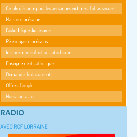
Cellule d'écoute pour les personnes victimes d'abus sexuels
Maison diocésaine
Bibliothèque diocésaine
Pèlerinages diocésains
Inscrire mon enfant au catéchisme
Enseignement catholique
Demande de documents
Offres d'emploi
Nous contacter
RADIO
AVEC RCF LORRAINE