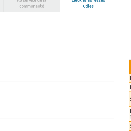
Au service de la
Lieux et adresses
communauté
utiles
(onglet
actif)