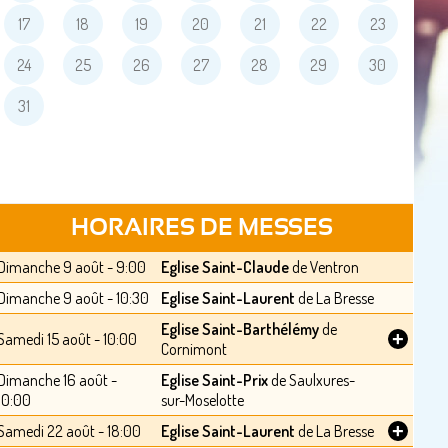
17
18
19
20
21
22
23
24
25
26
27
28
29
30
31
HORAIRES DE MESSES
Dimanche 9 août - 9:00
Eglise Saint-Claude
de Ventron
Dimanche 9 août - 10:30
Eglise Saint-Laurent
de La Bresse
Eglise Saint-Barthélémy
de
+
Samedi 15 août - 10:00
Cornimont
Dimanche 16 août -
Eglise Saint-Prix
de Saulxures-
10:00
sur-Moselotte
+
Samedi 22 août - 18:00
Eglise Saint-Laurent
de La Bresse