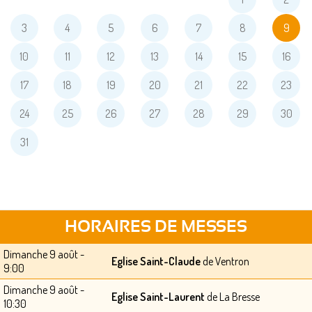
3
4
5
6
7
8
9
10
11
12
13
14
15
16
17
18
19
20
21
22
23
24
25
26
27
28
29
30
31
HORAIRES DE MESSES
Dimanche 9 août -
Eglise Saint-Claude
de Ventron
9:00
Dimanche 9 août -
Eglise Saint-Laurent
de La Bresse
10:30