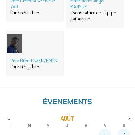
Père Clément AYEMENE
Mme Marie-Ange
YAO
MANSUY
Curé In Solidum
Coordinatrice de l'équipe
paroissiale
Père Gilbert NZENZEMON
Curé In Solidum
ÉVENEMENTS
AOÛT
«
»
L
M
M
J
V
S
D
1
2