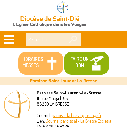
Diocèse de Saint-Dié
L'Église Catholique dans les Vosges
Rechercher
HORAIRES
FAIRE UN
MESSES
DON
Paroisse Saint-Laurent-La-Bresse
Paroisse Saint-Laurent-La-Bresse
10, rue Mougel Bey
Vous
88250
LA BRESSE
êtes
Courriel:
paroisse.la.bresse@orange.fr
Lien:
Journal paroissial - La Bresse Ecclesia
ici
Tél:
03 29 25 40 46