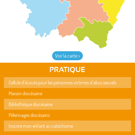
Voir la carte >
PRATIQUE
Cellule d'écoute pour les personnes victimes d'abus sexuels
Maison diocésaine
Bibliothèque diocésaine
Pèlerinages diocésains
Inscrire mon enfant au catéchisme