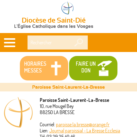
Diocèse de Saint-Dié
L'Église Catholique dans les Vosges
Rechercher
HORAIRES
FAIRE UN
MESSES
DON
Paroisse Saint-Laurent-La-Bresse
Paroisse Saint-Laurent-La-Bresse
10, rue Mougel Bey
Vous
88250
LA BRESSE
êtes
Courriel:
paroisse.la.bresse@orange.fr
Lien:
Journal paroissial - La Bresse Ecclesia
ici
Tél:
03 29 25 40 46