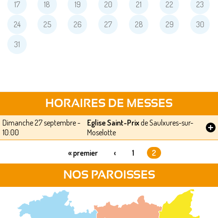
17
18
19
20
21
22
23
24
25
26
27
28
29
30
31
HORAIRES DE MESSES
Dimanche 27 septembre -
Eglise Saint-Prix
de Saulxures-sur-
+
10:00
Moselotte
« premier
‹
1
2
PAGES
NOS PAROISSES