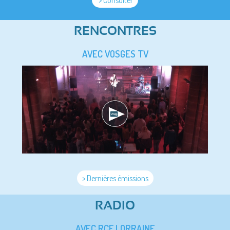
> Consulter
RENCONTRES
AVEC VOSGES TV
> Dernières émissions
RADIO
AVEC RCF LORRAINE