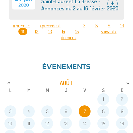
Saint-Laurent La Bresse -
2020
Annonces du 2 au 16 février 2020
« premier
‹ précédent
…
7
8
9
10
11
12
13
14
15
…
suivant ›
PAGES
dernier »
ÉVENEMENTS
AOÛT
«
»
L
M
M
J
V
S
D
1
2
3
4
5
6
7
8
9
10
11
12
13
14
15
16