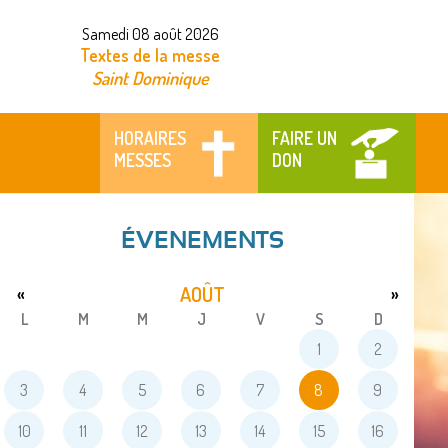
Samedi 08 août 2026
Textes de la messe
Saint Dominique
HORAIRES
FAIRE UN
MESSES
DON
ÉVENEMENTS
AOÛT
«
»
L
M
M
J
V
S
D
1
2
3
4
5
6
7
8
9
10
11
12
13
14
15
16