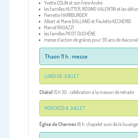
Yvette COLIN et son frère André
les familles HUTTER, RÖSING VALENTIN et les défun
Pierrette HARRBURGER
Albert et Marie BALLAND et Paulette KECHERID
Marcel RAGAZZI
les familles PICOT DUCHÊNE
messe d'action de grâces pour 30 ans de diaconat
Thaon 11 h : messe
LUNDI 06 JUILLET
Châtel
15 h 30 : célébration à la maison de retraite
MERCREDI 8 JUILLET
Église de Charmes
18 h: chapelet suivi de la louan