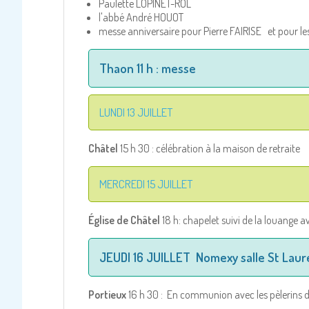
Paulette LOPINET-ROL
l'abbé André HOUOT
messe anniversaire pour Pierre FAIRISE et pour l
Thaon 11 h : messe
LUNDI 13 JUILLET
Châtel
15 h 30 : célébration à la maison de retraite
MERCREDI 15 JUILLET
Église de Châtel
18 h: chapelet suivi de la louange
JEUDI 16 JUILLET Nomexy salle St Laur
Portieux
16 h 30 : En communion avec les pèlerins d