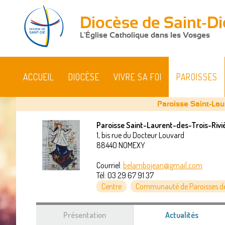
Diocèse de Saint-Di
L'Église Catholique dans les Vosges
ACCUEIL
DIOCÈSE
VIVRE SA FOI
PAROISSES
Paroisse Saint-Lau
Paroisse Saint-Laurent-des-Trois-Rivi
1, bis rue du Docteur Louvard
Vous
88440
NOMEXY
êtes
Courriel:
belambojean@gmail.com
Tél:
03 29 67 91 37
ici
Centre
Communauté de Paroisses d
Présentation
Actualités
(onglet