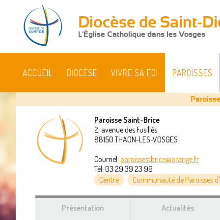
Diocèse de Saint-Di
L'Église Catholique dans les Vosges
ACCUEIL
DIOCÈSE
VIVRE SA FOI
PAROISSES
Paroisse
Paroisse Saint-Brice
2, avenue des Fusillés
Vous
88150
THAON-LES-VOSGES
êtes
Courriel:
paroissestbrice@orange.fr
Tél:
03 29 39 23 99
ici
Centre
Communauté de Paroisses d'
Présentation
Actualités