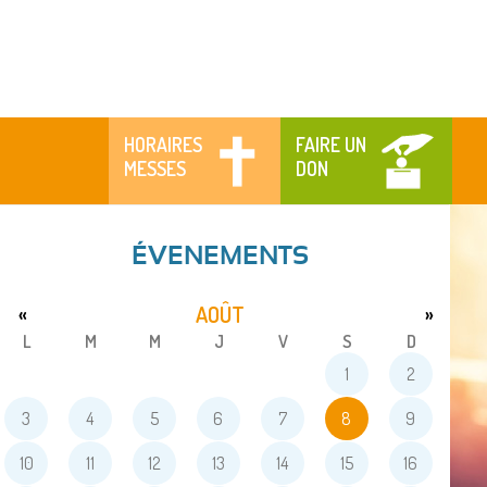
HORAIRES
FAIRE UN
MESSES
DON
ÉVENEMENTS
AOÛT
«
»
L
M
M
J
V
S
D
1
2
3
4
5
6
7
8
9
10
11
12
13
14
15
16