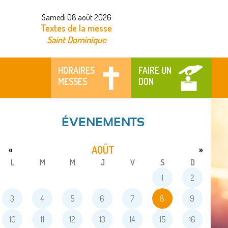
Samedi 08 août 2026
Textes de la messe
Saint Dominique
HORAIRES
FAIRE UN
MESSES
DON
ÉVENEMENTS
AOÛT
«
»
L
M
M
J
V
S
D
1
2
3
4
5
6
7
8
9
10
11
12
13
14
15
16