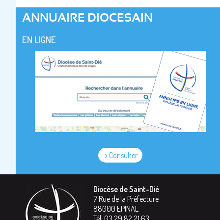
ANNUAIRE DIOCESAIN
EN LIGNE
> Consulter
Diocèse de Saint-Dié
7 Rue de la Préfecture
88000
EPINAL
Tél:
03 29 82 21 63