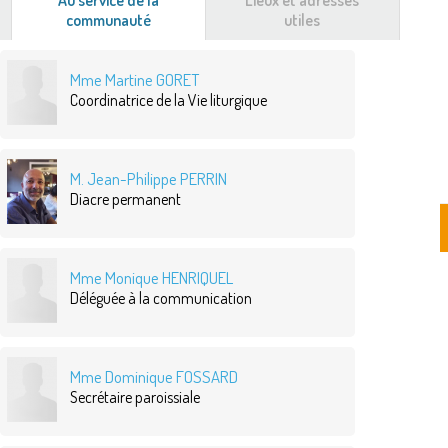
Au service de la
Lieux et adresses
communauté
(onglet
utiles
actif)
Mme Martine GORET
Coordinatrice de la Vie liturgique
M. Jean-Philippe PERRIN
Diacre permanent
Mme Monique HENRIQUEL
Déléguée à la communication
Mme Dominique FOSSARD
Secrétaire paroissiale