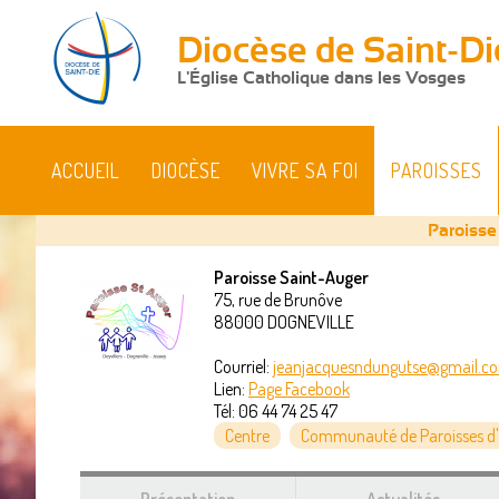
Diocèse de Saint-Di
L'Église Catholique dans les Vosges
ACCUEIL
DIOCÈSE
VIVRE SA FOI
PAROISSES
Paroisse
Paroisse Saint-Auger
75, rue de Brunôve
Vous
88000
DOGNEVILLE
êtes
Courriel:
jeanjacquesndungutse@gmail.c
Lien:
Page Facebook
ici
Tél:
06 44 74 25 47
Centre
Communauté de Paroisses d'