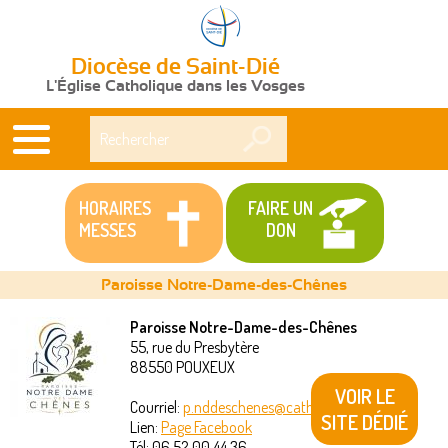
Diocèse de Saint-Dié
L'Église Catholique dans les Vosges
Rechercher
HORAIRES
FAIRE UN
MESSES
DON
Paroisse Notre-Dame-des-Chênes
Paroisse Notre-Dame-des-Chênes
55, rue du Presbytère
Vous
88550
POUXEUX
êtes
VOIR LE
Courriel:
p.nddeschenes@catholique88.fr
SITE DÉDIÉ
Lien:
Page Facebook
ici
Tél:
06 52 00 44 36