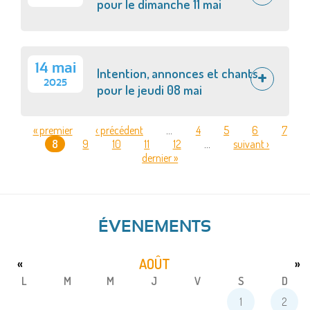
pour le dimanche 11 mai
14 mai
Intention, annonces et chants
2025
pour le jeudi 08 mai
« premier
‹ précédent
…
4
5
6
7
8
9
10
11
12
…
suivant ›
PAGES
dernier »
ÉVENEMENTS
AOÛT
«
»
L
M
M
J
V
S
D
1
2