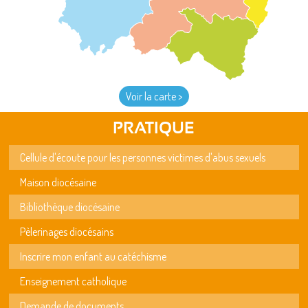
Voir la carte >
PRATIQUE
Cellule d'écoute pour les personnes victimes d'abus sexuels
Maison diocésaine
Bibliothèque diocésaine
Pèlerinages diocésains
Inscrire mon enfant au catéchisme
Enseignement catholique
Demande de documents