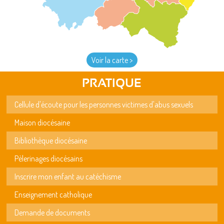
Voir la carte >
PRATIQUE
Cellule d'écoute pour les personnes victimes d'abus sexuels
Maison diocésaine
Bibliothèque diocésaine
Pèlerinages diocésains
Inscrire mon enfant au catéchisme
Enseignement catholique
Demande de documents