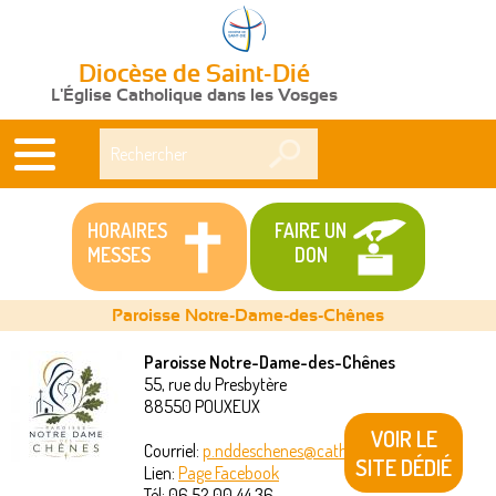
Diocèse de Saint-Dié
L'Église Catholique dans les Vosges
Rechercher
HORAIRES
FAIRE UN
MESSES
DON
Paroisse Notre-Dame-des-Chênes
Paroisse Notre-Dame-des-Chênes
55, rue du Presbytère
Vous
88550
POUXEUX
êtes
VOIR LE
Courriel:
p.nddeschenes@catholique88.fr
SITE DÉDIÉ
Lien:
Page Facebook
ici
Tél:
06 52 00 44 36