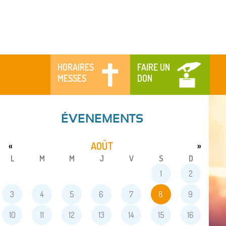
HORAIRES
FAIRE UN
MESSES
DON
ÉVENEMENTS
AOÛT
«
»
L
M
M
J
V
S
D
1
2
3
4
5
6
7
8
9
10
11
12
13
14
15
16