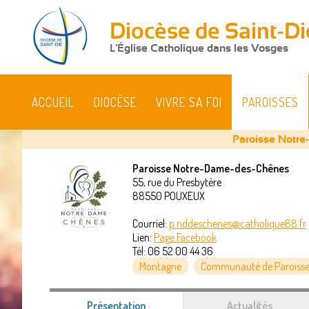
Diocèse de Saint-Di
L'Église Catholique dans les Vosges
ACCUEIL
DIOCÈSE
VIVRE SA FOI
PAROISSES
Paroisse Notr
Paroisse Notre-Dame-des-Chênes
55, rue du Presbytère
Vous
88550
POUXEUX
êtes
Courriel:
p.nddeschenes@catholique88.fr
Lien:
Page Facebook
ici
Tél:
06 52 00 44 36
Montagne
Communauté de Paroisse
Présentation
(onglet
Actualités