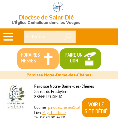
Diocèse de Saint-Dié
L'Église Catholique dans les Vosges
Rechercher
HORAIRES
FAIRE UN
MESSES
DON
Paroisse Notre-Dame-des-Chênes
Paroisse Notre-Dame-des-Chênes
55, rue du Presbytère
Vous
88550
POUXEUX
êtes
VOIR LE
Courriel:
p.nddeschenes@catholique88.fr
SITE DÉDIÉ
Lien:
Page Facebook
ici
Tél:
06 52 00 44 36