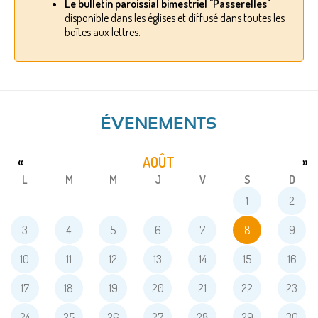
Le bulletin paroissial bimestriel "Passerelles"
disponible dans les églises et diffusé dans toutes les
boîtes aux lettres.
ÉVENEMENTS
AOÛT
«
»
L
M
M
J
V
S
D
1
2
3
4
5
6
7
8
9
10
11
12
13
14
15
16
17
18
19
20
21
22
23
24
25
26
27
28
29
30