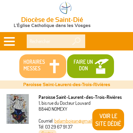
Diocèse de Saint-Dié
L'Église Catholique dans les Vosges
Rechercher
HORAIRES
FAIRE UN
MESSES
DON
Paroisse Saint-Laurent-des-Trois-Rivières
Paroisse Saint-Laurent-des-Trois-Rivières
1, bis rue du Docteur Louvard
Vous
88440
NOMEXY
VOIR LE
êtes
Courriel:
belambojean@gmail.com
SITE DÉDIÉ
Tél:
03 29 67 91 37
ici